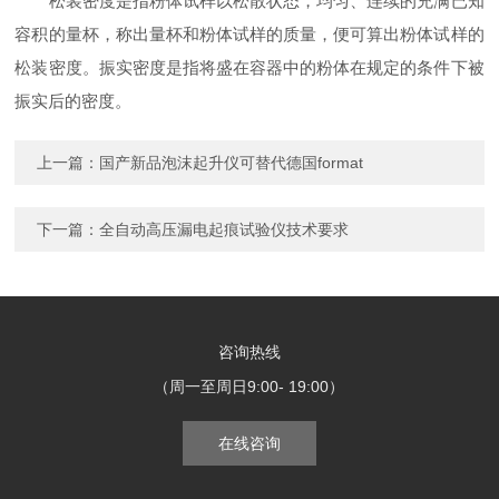
松装密度是指粉体试样以松散状态，均匀、连续的充满已知
容积的量杯，称出量杯和粉体试样的质量，便可算出粉体试样的
松装密度。振实密度是指将盛在容器中的粉体在规定的条件下被
振实后的密度。
上一篇：
国产新品泡沫起升仪可替代德国format
下一篇：
全自动高压漏电起痕试验仪技术要求
咨询热线
（周一至周日9:00- 19:00）
在线咨询