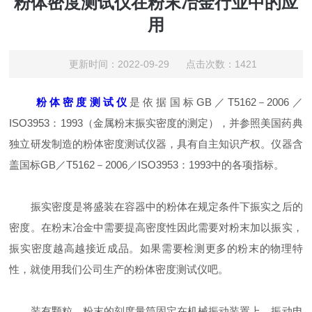
粉体密度测试仪在粉末冶金行业中的应
用
更新时间：2022-09-29 点击次数：1421
粉体密度测试仪
是依据国标GB／T5162－2006／
ISO3953：1993（金属粉末振实密度的测定），并参照美国药典
独立研发制造的粉体密度测试仪器，具有自主知识产权。仪器含
盖国标GB／T5162－2006／ISO3953：1993中的各项指标。
振实密度是将盛装在容器中的粉体在规定条件下振实之后的
密度。在粉末冶金中需要提高密度性因此需要对粉末加以振实，
振实密度越高越接近成品。如果需要检测更多的粉末的物理特
性，就使用我们公司生产的粉体密度测试仪吧。
装有颗粒、粉末的刻度量筒固定在机械振动装置上，振动电