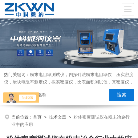
热门关键词：
粉末电阻率测试仪，四探针法粉末电阻率仪，压实密度
仪，炭块电阻率测定仪，振实密度仪，比表面积测试仪，真密度仪，
炭块热膨胀仪，炭块透气率仪，炭块二氧化碳反应测定仪
当前位置：
首页
>
技术文章
>
粉体密度测试仪在粉末冶金行
业中的应用