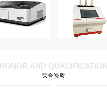
HONOR AND QUALIFICATIO
荣誉资质