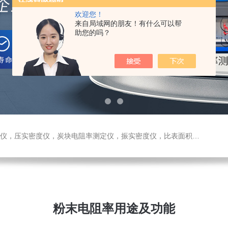
欢迎您！
来自局域网的朋友！有什么可以帮
助您的吗？
测定仪，振实密度仪，比表面积测试仪，真密度仪，炭块热膨胀仪，炭块透气率仪，炭块二氧化碳反应测定仪
粉末电阻率用途及功能