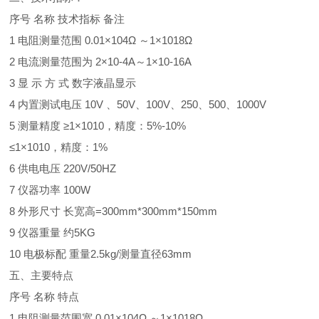
序号
名称
技术指标
备注
1
电阻测量范围
0.01
×
104
Ω ～
1
×
1018
Ω
2
电流测量范围为
2
×
10-4A
～
1
×
10-16A
3
显
示
方
式
数字液晶显示
4
内置测试电压
10V
、
50V
、
100V
、
250
、
500
、
1000V
5
测量精度
≥
1
×
1010
，精度：
5%-10%
≤
1
×
1010
，精度：
1%
6
供电电压
220V/50HZ
7
仪器功率
100W
8
外形尺寸
长宽高
=300mm*300mm*150mm
9
仪器重量
约
5KG
10
电极标配
重量
2.5kg/
测量直径
63mm
五、主要特点
序号
名称
特点
1
电阻测量范围宽
0.01
×
104
Ω ～
1
×
1018
Ω