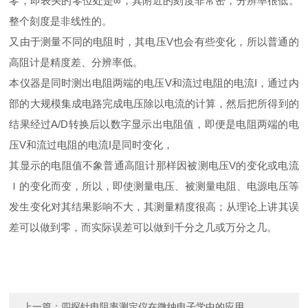
零，即表头的零位处是∞，其附近的刻度非常密，分辨率很低。
整个刻度是非线性的。
又由于测量不同的电阻时，其电压
V
也会有些变化，所以普通的
高阻计是精度差、分辨率低。
本仪器是同时测出电阻两端的电压
V
和流过电阻的电流
I
，通过内
部的大规模集成电路完成电压除以电流的计算，然后把所得到的
结果经过
A/D
转换后以数字显示出电阻值，即便是电阻两端的电
压
V
和流过电阻的电流
I
是同时变化，
其显示的电阻值不象普通高阻计那样因被测电压
V
的变化或电流
Ｉ的变化而变，所以，即使测量电压、被测量电阻、电源电压等
发生变化对其结果影响不大，其测量精度很高；从理论上讲其误
差可以做到零，而实际误差可以做到千分之几或万分之几。
上一篇：
四探针电阻率测定仪在微纳电子学中的应用