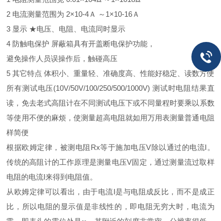
2
电流测量范围为
2
×
10-4
Ａ ～
1
×
10-16
Ａ
3
显示
★电压、电阻、电流同时显示
4
防触电保护
屏蔽箱具有开盖断电保护功能，
避免操作人员误操作后，触碰高压
5
其它特点
体积小、重量轻、准确度高、性能好稳定、读数方便
所有测试电压
(10V/50V/100/250/500/1000V)
测试时电阻结果直
读，免去老式高阻计在不同测试电压下或不同量程时要乘以系数
等使用不便的麻烦，使测量超高电阻就如用万用表测量普通电阻
样简便
根据欧姆定律，被测电阻
Rx
等于施加电压
V
除以通过的电流
I
。
传统的高阻计的工作原理是测量电压
V
固定，通过测量流过取样
电阻的电流
I
来得到电阻值。
从欧姆定律可以看出，由于电流
I
是与电阻成反比，而不是成正
比，所以电阻的显示值是非线性的，即电阻无穷大时，电流为