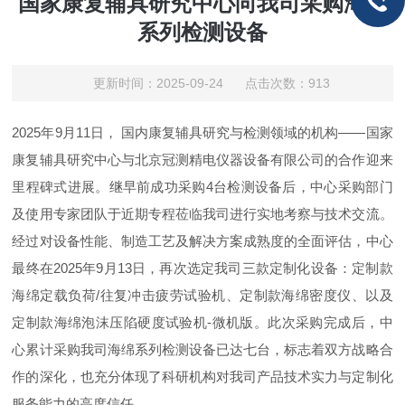
国家康复辅具研究中心向我司采购海绵
系列检测设备
更新时间：2025-09-24 点击次数：913
2025年9月11日， 国内康复辅具研究与检测领域的机构——国家
康复辅具研究中心与北京冠测精电仪器设备有限公司的合作迎来
里程碑式进展。继早前成功采购4台检测设备后，中心采购部门
及使用专家团队于近期专程莅临我司进行实地考察与技术交流。
经过对设备性能、制造工艺及解决方案成熟度的全面评估，中心
最终在2025年9月13日，再次选定我司三款定制化设备：定制款
海绵定载负荷/往复冲击疲劳试验机、定制款海绵密度仪、以及
定制款海绵泡沫压陷硬度试验机-微机版。此次采购完成后，中
心累计采购我司海绵系列检测设备已达七台，标志着双方战略合
作的深化，也充分体现了科研机构对我司产品技术实力与定制化
服务能力的高度信任。