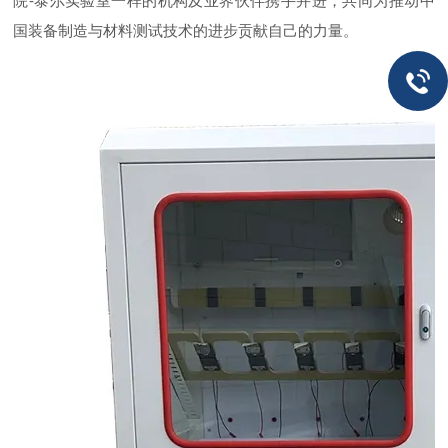
院-泰尔实验室一样的机构及业界伙伴携手并进，共同为推动中
国装备制造与材料测试技术的进步贡献自己的力量。