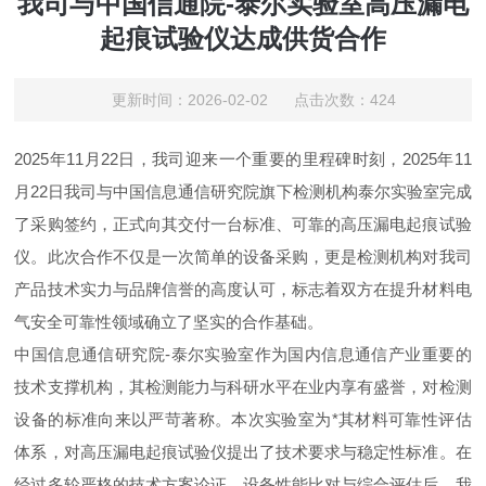
我司与中国信通院-泰尔实验室高压漏电
起痕试验仪达成供货合作
更新时间：2026-02-02 点击次数：424
2025年11月22日，我司迎来一个重要的里程碑时刻，2025年11
月22日我司与中国信息通信研究院旗下检测机构泰尔实验室完成
了采购签约，正式向其交付一台标准、可靠的高压漏电起痕试验
仪。此次合作不仅是一次简单的设备采购，更是检测机构对我司
产品技术实力与品牌信誉的高度认可，标志着双方在提升材料电
气安全可靠性领域确立了坚实的合作基础。
中国信息通信研究院-泰尔实验室作为国内信息通信产业重要的
技术支撑机构，其检测能力与科研水平在业内享有盛誉，对检测
设备的标准向来以严苛著称。本次实验室为*其材料可靠性评估
体系，对高压漏电起痕试验仪提出了技术要求与稳定性标准。在
经过多轮严格的技术方案论证、设备性能比对与综合评估后，我