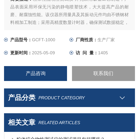
品表面采用环保无污染的静电喷塑技术，大大提高产品的耐
磨、耐腐蚀性能。该仪器所用量具及其振动元件均由不锈钢材
料精加工制造；采用高精度数显计时器，确保测试数据稳定，
准确、可靠。该款产品一机多用、操作简单、重复性好，为科
研院所及其生产企业对粉体、颗粒材料的物理特性的测量提供
产品型号：
GCFT-1000
厂商性质：
生产厂家
了便利条件。
更新时间：
2025-05-09
访 问 量：
1405
产品咨询
联系我们
产品分类
PRODUCT CATEGORY
相关文章
RELATED ARTICLES