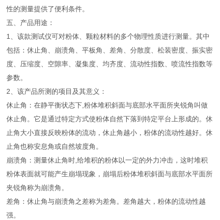
性的测量提供了便利条件。
五、产品用途：
1、该款测试仪可对粉体、颗粒材料的多个物理性质进行测量。其中
包括：休止角、崩溃角、平板角、差角、分散度、松装密度、振实密
度、压缩度、空隙率、凝集度、均齐度、流动性指数、喷流性指数等
参数。
2、该产品所测的项目及其意义：
休止角：在静平衡状态下,粉体堆积斜面与底部水平面所夹锐角叫做
休止角。它是通过特定方式使粉体自然下落到特定平台上形成的。休
止角大小直接反映粉体的流动，休止角越小，粉体的流动性越好。休
止角也称安息角或自然坡度角。
崩溃角：测量休止角时,给堆积的粉体以一定的外力冲击，这时堆积
粉体表面就可能产生崩塌现象，崩塌后粉体堆积斜面与底部水平面所
夹锐角称为崩溃角。
差角：休止角与崩溃角之差称为差角。差角越大，粉体的流动性越
强。