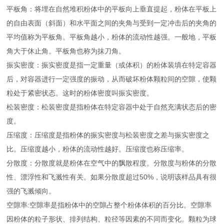
平板角：将埋在自然堆积粉体中的平板向上垂直提起，粉体在平板上
的自由表面（斜面）和水平面之间的夹角与受到一定冲击后的夹角的
平均值称为平板角。平板角越小，粉体的流动性越强。一般地，平板
角大于休止角。平板角也称为抹刀角。
振实密度：振实密度是指一定重量（或体积）的粉体装填在特定容器
后，对容器进行一定强度的振动，从而破坏粉体颗粒间的空隙，使颗
粒处于紧密状态。这时的粉体密度叫振实密度。
松装密度：松装密度是指粉体在特定容器中处于自然充满状态后的密
度。
压缩度：压缩度是指粉体的振实密度与松装密度之差与振实密度之
比。压缩度越小，粉体的流动性越好。压缩度也称压缩率。
分散度：分散度就是粉体在空气中的飘散程度。分散度与粉体的分散
性、漂浮性和飞溅性有关。如果分散度超过50%，说明该样品具有很
强的飞溅倾向。
空隙率:空隙率是指粉体中的空隙占整个粉体体积的百分比。空隙率
因粉体的粒子形状、排列结构、粒径等因素的不同而变化。颗粒为球