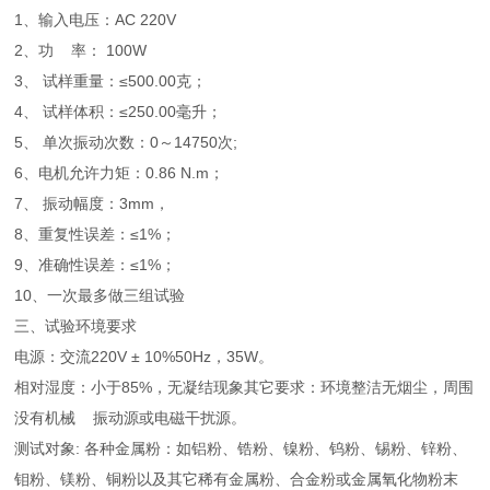
1、输入电压：AC 220V
2、功 率： 100W
3、 试样重量：≤500.00克；
4、 试样体积：≤250.00毫升；
5、 单次振动次数：0～14750次;
6、电机允许力矩：0.86 N.m；
7、 振动幅度：3mm，
8、重复性误差：≤1%；
9、准确性误差：≤1%；
10、一次最多做三组试验
三、试验环境要求
电源：交流220V ± 10%50Hz，35W。
相对湿度：小于85%，无凝结现象其它要求：环境整洁无烟尘，周围
没有机械 振动源或电磁干扰源。
测试对象: 各种金属粉：如铝粉、锆粉、镍粉、钨粉、锡粉、锌粉、
钼粉、镁粉、铜粉以及其它稀有金属粉、合金粉或金属氧化物粉末