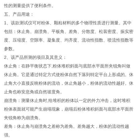
性的测量提供了便利条件。
五、产品用途：
1、该款测试仪可对粉体、颗粒材料的多个物理性质进行测量。其中
包括：休止角、崩溃角、平板角、差角、分散度、松装密度、振实密
度、压缩度、空隙率、凝集度、均齐度、流动性指数、喷流性指数等
参数。
2、该产品所测的项目及其意义：
休止角：在静平衡状态下,粉体堆积斜面与底部水平面所夹锐角叫做
休止角。它是通过特定方式使粉体自然下落到特定平台上形成的。休
止角大小直接反映粉体的流动，休止角越小，粉体的流动性越好。休
止角也称安息角或自然坡度角。
崩溃角：测量休止角时,给堆积的粉体以一定的外力冲击，这时堆积
粉体表面就可能产生崩塌现象，崩塌后粉体堆积斜面与底部水平面所
夹锐角称为崩溃角。
差角：休止角与崩溃角之差称为差角。差角越大，粉体的流动性越
强。