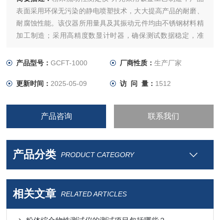
表面采用环保无污染的静电喷塑技术，大大提高产品的耐磨、
耐腐蚀性能。该仪器所用量具及其振动元件均由不锈钢材料精
加工制造；采用高精度数显计时器，确保测试数据稳定，准
确、可靠。该款产品一机多用、操作简单、重复性好，为科研
院所及其生产企业对粉体、颗粒材料的物理特性的测量提供了
产品型号：
GCFT-1000
厂商性质：
生产厂家
便利条件。
更新时间：
2025-05-09
访 问 量：
1512
产品咨询
联系我们
产品分类
PRODUCT CATEGORY
相关文章
RELATED ARTICLES