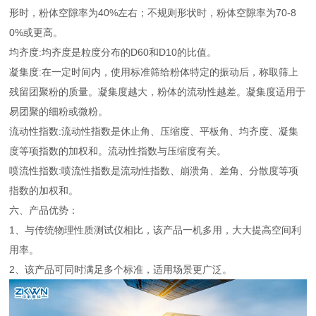
形时，粉体空隙率为40%左右；不规则形状时，粉体空隙率为70-8
0%或更高。
均齐度:均齐度是粒度分布的D60和D10的比值。
凝集度:在一定时间内，使用标准筛给粉体特定的振动后，称取筛上
残留团聚粉的质量。凝集度越大，粉体的流动性越差。凝集度适用于
易团聚的细粉或微粉。
流动性指数:流动性指数是休止角、压缩度、平板角、均齐度、凝集
度等项指数的加权和。流动性指数与压缩度有关。
喷流性指数:喷流性指数是流动性指数、崩溃角、差角、分散度等项
指数的加权和。
六、产品优势：
1、与传统物理性质测试仪相比，该产品一机多用，大大提高空间利
用率。
2、该产品可同时满足多个标准，适用场景更广泛。