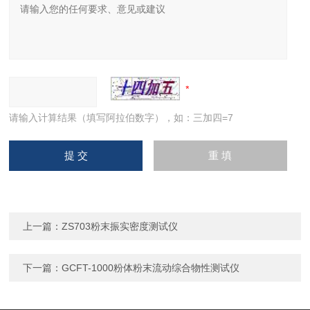
请输入计算结果（填写阿拉伯数字），如：三加四=7
上一篇：
ZS703粉末振实密度测试仪
下一篇：
GCFT-1000粉体粉末流动综合物性测试仪