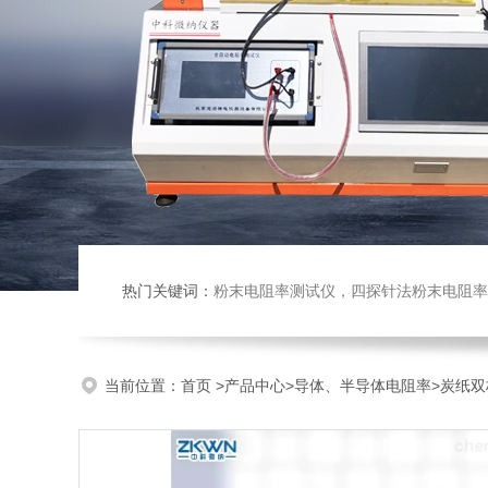
热门关键词：
粉末电阻率测试仪，四探针法粉末电阻率仪，压实密度仪，炭块电阻率
当前位置：
首页
>
产品中心
>
导体、半导体电阻率
>
炭纸双