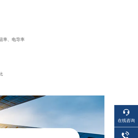
阻率、电导率
比
在线咨询