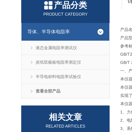
产品分类
PRODUCT CATEGORY
产品
导体、半导体电阻率
产品型
参考
液态金属电阻率测试仪
GB/
炭纸双极板电阻率测定仪
GB/
一、
半导电材料电阻率试验仪
本仪
本仪
查看全部产品
实现
本仪
1、
力
相关文章
2、
电
RELATED ARTICLES
3、
系