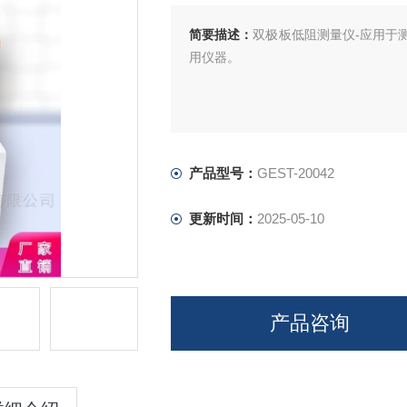
简要描述：
双极板低阻测量仪-应用于
用仪器。
产品型号：
GEST-20042
更新时间：
2025-05-10
产品咨询