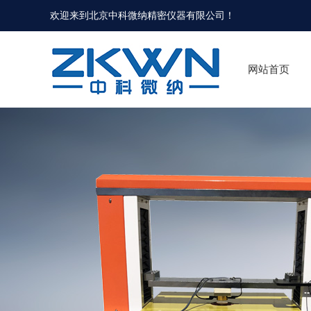
欢迎来到北京中科微纳精密仪器有限公司！
网站首页