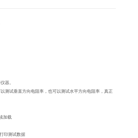
用仪器。
可以测试垂直方向电阻率，也可以测试水平方向电阻率，真正
续加载
打印测试数据