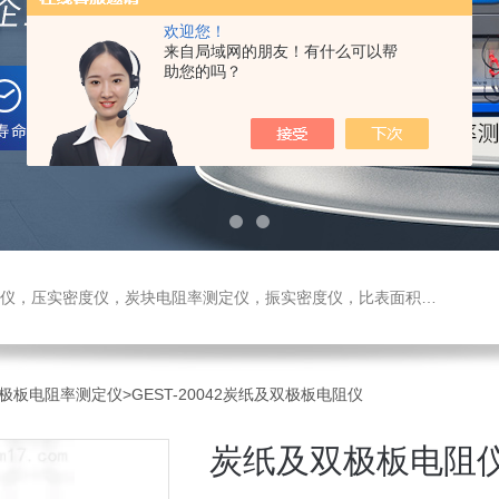
欢迎您！
来自局域网的朋友！有什么可以帮
助您的吗？
测定仪，振实密度仪，比表面积测试仪，真密度仪，炭块热膨胀仪，炭块透气率仪，炭块二氧化碳反应测定仪
极板电阻率测定仪
>GEST-20042炭纸及双极板电阻仪
炭纸及双极板电阻