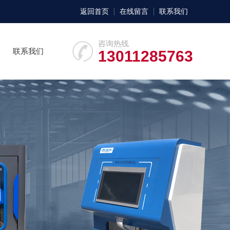
返回首页
在线留言
联系我们
咨询热线
联系我们
13011285763