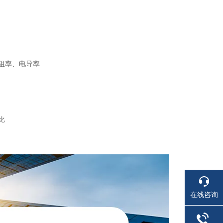
阻率、电导率
比
在线咨询