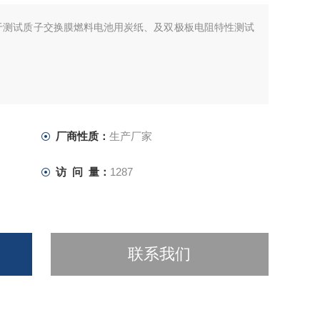
于测试质子交换膜燃料电池用炭纸、及双极板电阻特性测试
厂商性质：
生产厂家
访 问 量：
1287
联系我们