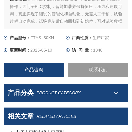
操作，西门子PLC控制，智能加载并保持恒压，压力和速度可
调，真正实现了测试的智能化和自动化，无需人工干预，试验
过程自动完成，试验完毕后自动回归到初始位，可对试验数据
进行打印。
本仪器测量精度高，重复性误差小，试验过程自动化完成，设
产品型号：
FTYS -50KN
厂商性质：
生产厂家
置页面合理，操作简单，操作人员无需通过专业技能培训即可
更新时间：
2025-05-10
访 问 量：
1348
操作，真正实现了一键式自动化测试。
产品咨询
联系我们
产品分类
PRODUCT CATEGORY
相关文章
RELATED ARTICLES