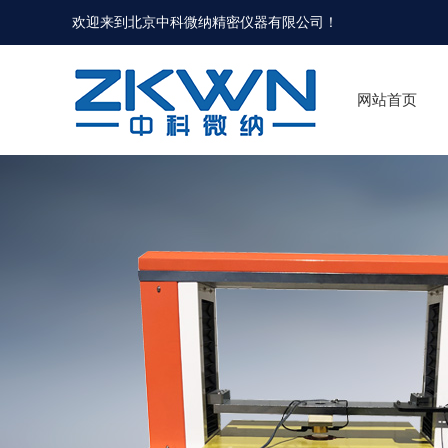
欢迎来到北京中科微纳精密仪器有限公司！
网站首页