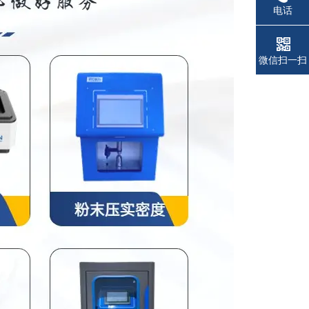
电话
微信扫一扫