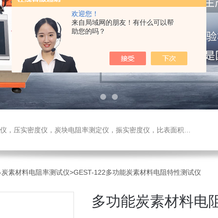
欢迎您！
来自局域网的朋友！有什么可以帮
助您的吗？
测定仪，振实密度仪，比表面积测试仪，真密度仪，炭块热膨胀仪，炭块透气率仪，炭块二氧化碳反应测定仪
2-炭素材料电阻率测试仪
>GEST-122多功能炭素材料电阻特性测试仪
多功能炭素材料电