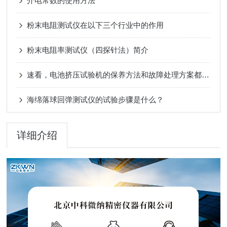
介电常数的使用方法
粉末电阻测试仪在以下三个行业中的作用
粉末电阻率测试仪（四探针法）简介
速看，电池挤压试验机的保养方法和故障处理方案都总结好了
海绵落球回弹测试仪的试验步骤是什么？
详细介绍