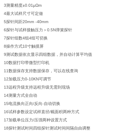
3
测量精度
±0.01μΩm
4
最大试样尺寸
可定做
5
探针间距
20mm -40mm
6
探针与试样接触压力
＞0.5N
弹簧探针
7
探针组数
4组
4组可切换
8
操作方式
10寸触摸屏
9
测试数据
依次显示四组数据，并自动计算平均值
10
数据打印
带微型打印机
11
数据保存
支持数据保存，可以在线查询
12
加载压力
0-10KN
可调节
13
远程升级
支持远程升级
无需到现场
14
测量方式
全自动
15
电流换向
正向/反向-自动切换
16
试样参数设定
试样直径/截面积两种方式
17
加载单位
压力/压强两种设置方式
18
探针测试时间
四组探针测试时间间隔自由调整