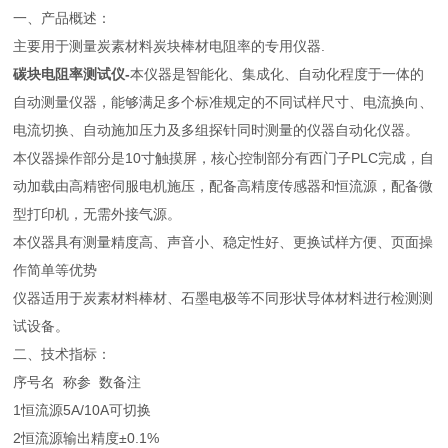
一、产品概述：
主要用于测量炭素材料炭块棒材电阻率的专用仪器.
碳块电阻率测试仪-
本仪器是智能化、集成化、自动化程度于一体的
自动测量仪器，能够满足多个标准规定的不同试样尺寸、电流换向、
电流切换、自动施加压力及多组探针同时测量的仪器自动化仪器。
本仪器操作部分是10寸触摸屏，核心控制部分有西门子PLC完成，自
动加载由高精密伺服电机施压，配备高精度传感器和恒流源，配备微
型打印机，无需外接气源。
本仪器具有测量精度高、声音小、稳定性好、更换试样方便、页面操
作简单等优势
仪器适用于炭素材料棒材、石墨电极等不同形状导体材料进行检测测
试设备。
二、技术指标：
序号
名 称
参 数
备注
1
恒流源
5A/10A
可切换
2
恒流源输出精度
±0.1%