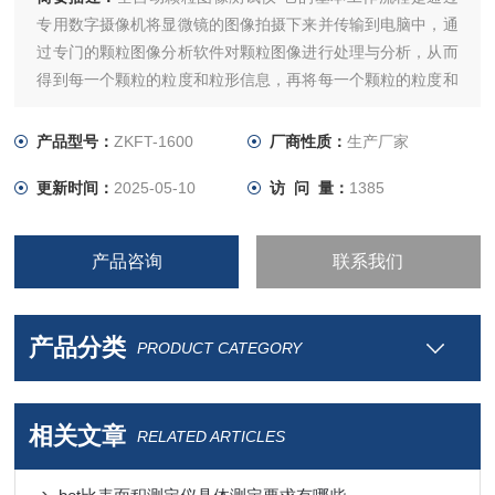
专用数字摄像机将显微镜的图像拍摄下来并传输到电脑中，通
过专门的颗粒图像分析软件对颗粒图像进行处理与分析，从而
得到每一个颗粒的粒度和粒形信息，再将每一个颗粒的粒度和
粒形信息进行统计，从而得到粒度（D50）及粒度分布、平均
长径比及长径比分布、平均圆形度及圆形度分布等结果。
产品型号：
ZKFT-1600
厂商性质：
生产厂家
更新时间：
2025-05-10
访 问 量：
1385
产品咨询
联系我们
产品分类
PRODUCT CATEGORY
相关文章
RELATED ARTICLES