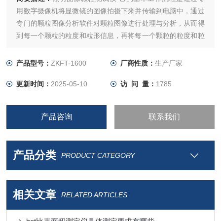
用数字摄像机将显微镜的图像拍摄下来并传输到电脑中，通过
专门的颗粒图像分析软件对颗粒图像进行处理与分析，从而得
到每一个颗粒的粒度和粒形信息，再将每一个颗粒的粒度和粒
形信息进行统计，从而得到粒度（D50）及粒度分布、平均长
径比及长径比分布、平均圆形度及圆形度分布等结果。
产品型号：
ZKFT-1600
厂商性质：
生产厂家
更新时间：
2025-05-10
访 问 量：
1785
产品咨询
联系我们
产品分类
PRODUCT CATEGORY
相关文章
RELATED ARTICLES