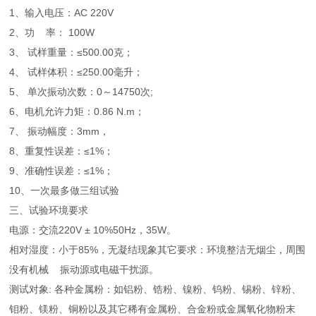
1、输入电压：AC 220V
2、功 率： 100W
3、 试样重量：≤500.00克；
4、 试样体积：≤250.00毫升；
5、 单次振动次数：0～14750次;
6、电机允许力矩：0.86 N.m；
7、 振动幅度：3mm，
8、重复性误差：≤1%；
9、准确性误差：≤1%；
10、一次最多做三组试验
三、试验环境要求
电源：交流220V ± 10%50Hz，35W。
相对湿度：小于85%，无凝结现象其它要求：环境整洁无烟尘，周围
没有机械 振动源或电磁干扰源。
测试对象: 各种金属粉：如铝粉、锆粉、镍粉、钨粉、锡粉、锌粉、
钼粉、镁粉、铜粉以及其它稀有金属粉、合金粉或金属氧化物粉末