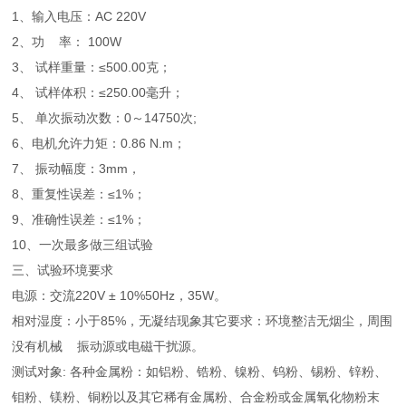
1、输入电压：AC 220V
2、功 率： 100W
3、 试样重量：≤500.00克；
4、 试样体积：≤250.00毫升；
5、 单次振动次数：0～14750次;
6、电机允许力矩：0.86 N.m；
7、 振动幅度：3mm，
8、重复性误差：≤1%；
9、准确性误差：≤1%；
10、一次最多做三组试验
三、试验环境要求
电源：交流220V ± 10%50Hz，35W。
相对湿度：小于85%，无凝结现象其它要求：环境整洁无烟尘，周围
没有机械 振动源或电磁干扰源。
测试对象: 各种金属粉：如铝粉、锆粉、镍粉、钨粉、锡粉、锌粉、
钼粉、镁粉、铜粉以及其它稀有金属粉、合金粉或金属氧化物粉末