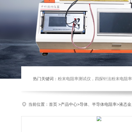
热门关键词：
粉末电阻率测试仪，四探针法粉末电阻率仪，压实密度仪，炭块电阻率
当前位置：
首页
>
产品中心
>
导体、半导体电阻率
>
液态金