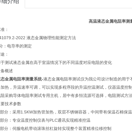
详细介绍
高温液态金属电阻率测
标准：
 41079.2-2022 液态金属物理性能测定方法
部分：电导率的测定
用途：
用于测试液态金属在高于室温情况下的不同温度对应电阻的变化
设备概述
液态金属电阻率测量系统
-
液态金属电阻率测试仪为我公司设计制造的用于
浴加热，升温速率可调，可以实现多程序段的升温控温测试，仪器温度控制采
电阻采购导体电阻率测试专用主机，居中有多恒流源可选择，电阻测试方
主要技术参数
升部分：采用1.5KW加热管加热，双层不锈钢容器，中间带有保温石棉保温
温部分：专业温度控制仪表与PLC通讯实现精准控温
升降部分：伺服电机带动滚珠丝杠旋转实现整个装置精准位移控制