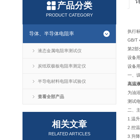
产品分类
PRODUCT CATEGORY
执行
导体、半导体电阻率
GB/T
第2
液态金属电阻率测试仪
设备
炭纸双极板电阻率测定仪
设备
一、
半导电材料电阻率试验仪
高温
为油
查看全部产品
测试
二、
1.温
相关文章
2.控
RELATED ARTICLES
3.