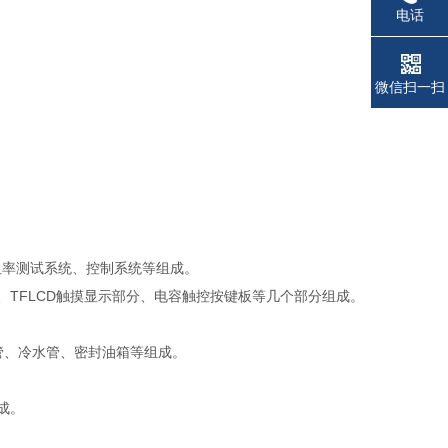
电话
微信扫一扫
阻率测试系统、控制系统等组成。
TFLCD触摸显示部分、电容触控按键板等几个部分组成。
热管、冷水管、密封油箱等组成。
成。
。