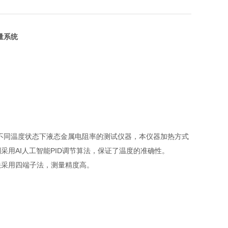
量系统
不同温度状态下液态金属电阻率的测试仪器，本仪器加热方式
用AI人工智能PID调节算法，保证了温度的准确性。
法采用四端子法，测量精度高。