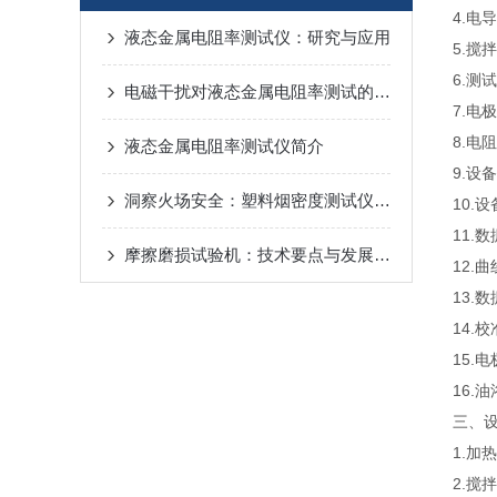
4.电
液态金属电阻率测试仪：研究与应用
5.
6.测
电磁干扰对液态金属电阻率测试的影响及应对措施
7.电
8.电
液态金属电阻率测试仪简介
9.设
洞察火场安全：塑料烟密度测试仪技术解析与应用
10
11.
摩擦磨损试验机：技术要点与发展趋势
12.
13
14
15.
16.
三、
1.加
2.搅