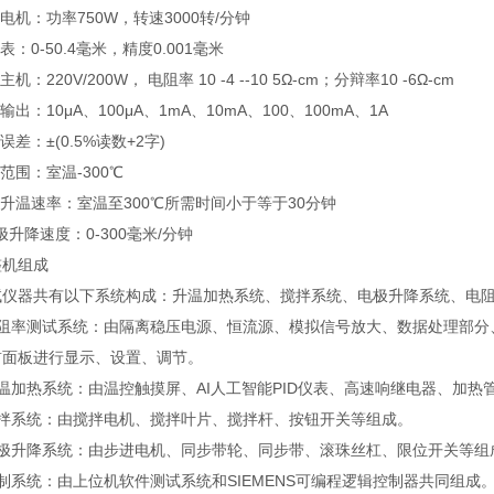
服电机：功率750W，转速3000转/分钟
分表：0-50.4毫米，精度0.001毫米
主机：220V/200W， 电阻率 10 -4 --10 5Ω-cm；分辩率10 -6Ω-cm
流输出：10μA、100μA、1mA、10mA、100、100mA、1A
误差：±(0.5%读数+2字)
度范围：室温-300℃
大升温速率：室温至300℃所需时间小于等于30分钟
电极升降速度：0-300毫米/分钟
整机组成
试仪器共有以下系统构成：升温加热系统、搅拌系统、电极升降系统、电
电阻率测试系统：由隔离稳压电源、恒流源、模拟信号放大、数据处理部分、
前面板进行显示、设置、调节。
温加热系统：由温控触摸屏、AI人工智能PID仪表、高速响继电器、加
搅拌系统：由搅拌电机、搅拌叶片、搅拌杆、按钮开关等组成。
电极升降系统：由步进电机、同步带轮、同步带、滚珠丝杠、限位开关等组
制系统：由上位机软件测试系统和SIEMENS可编程逻辑控制器共同组成