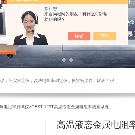
欢迎您！
来自局域网的朋友！有什么可以帮
助您的吗？
测定仪，振实密度仪，比表面积测试仪，真密度仪，炭块热膨胀仪，炭块透气率仪，炭块二氧化碳反应测定仪
属电阻率测试仪
>GEST-123T高温液态金属电阻率测量系统
高温液态金属电阻