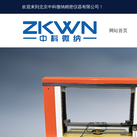
欢迎来到北京中科微纳精密仪器有限公司！
网站首页