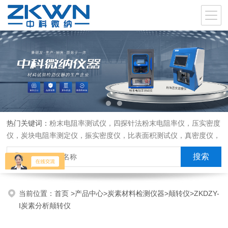
热门关键词：
粉末电阻率测试仪，四探针法粉末电阻率仪，压实密度
仪，炭块电阻率测定仪，振实密度仪，比表面积测试仪，真密度仪，
炭块热膨胀仪，炭块透气率仪，炭块二氧化碳反应测定仪
当前位置：
首页
>
产品中心
>
炭素材料检测仪器
>
颠转仪
>ZKDZY-
I炭素分析颠转仪