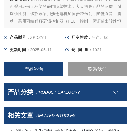
面采用环保无污染的静电喷塑技术，大大提高产品的耐磨、耐
腐蚀性能。该仪器采用步进电机加同步带传动，降低噪音、震
动；采用可编程序逻辑控制器（PLC）控制，保证输出转速恒
定；通过人机交互界面，直观显示仪器工作进程，从而大大提
升企业产品测试效率。
产品型号：
ZKDZY-I
厂商性质：
生产厂家
更新时间：
2025-05-11
访 问 量：
1021
产品咨询
联系我们
产品分类
PRODUCT CATEGORY
相关文章
RELATED ARTICLES