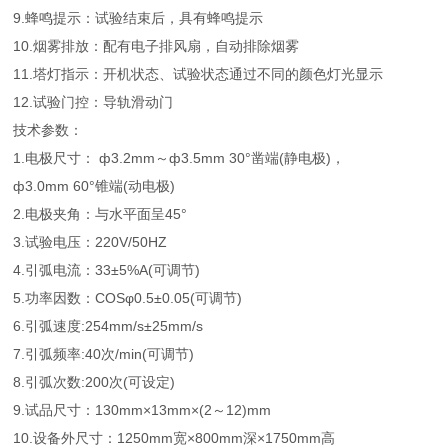
9.蜂鸣提示：试验结束后，具有蜂鸣提示
10.烟雾排放：配有电子排风扇，自动排除烟雾
11.塔灯指示：开机状态、试验状态通过不同的颜色灯光显示
12.试验门控：导轨滑动门
技术参数：
1.电极尺寸： ф3.2mm～ф3.5mm 30°凿端(静电极)，
ф3.0mm 60°锥端(动电极)
2.电极夹角：与水平面呈45°
3.试验电压：220V/50HZ
4.引弧电流：33±5%A(可调节)
5.功率因数：COSφ0.5±0.05(可调节)
6.引弧速度:254mm/s±25mm/s
7.引弧频率:40次/min(可调节)
8.引弧次数:200次(可设定)
9.试品尺寸：130mm×13mm×(2～12)mm
10.设备外尺寸：1250mm宽×800mm深×1750mm高