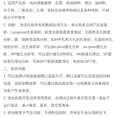
1. 适用产品多：包括测量建材、石墨、电池材料、沸石、碳材料、
分子筛、二氧化铝、土壤、有机化合物等粉体以及各种块材、片材、
高分子纤维等。
2. 功能*，包含目前所有的数据处理方法：单点和多点BET比表面
积。Langmuir比表面积。粒度估算和真密度测试、孔隙率及孔隙度
分析。吸、脱附等温线分析。BJH中孔和大孔的孔体积，孔面积对孔
径的分布，总孔体积等。可以加t-plots微孔分析，as-plots微孔分
析，MP微孔分析等。可以进行微孔DR理论、HK狭缝孔理论、SF圆
柱形孔理论分析，可加DFT密度函数理论，包括NLDFT等。
二、软件功能:
1. 可以选择USB连接或网口连接方式，网口连接可以实现远程控制
仪器、远程诊断故障，可以通过路由器实现一台电脑多台设备操控，
为客户节省资源。
2. 优化的真空泵启停管理系统，在测试过程中真空泵无需一直处于
运行状态，减小噪音，延长，真空泵寿命。
3. 自动恢复大气压功能，方便样品拆卸，并保证不会出现样品飞