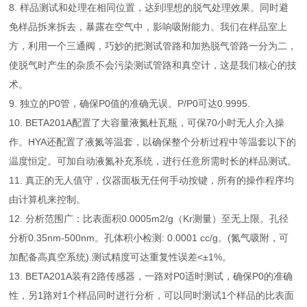
8. 样品测试和处理在相同位置，达到理想的脱气处理效果。同时避
免样品拆来拆去，暴露在空气中，影响吸附能力。我们在样品室上
方，利用一个三通阀，巧妙的把测试管路和加热脱气管路一分为二，
使脱气时产生的杂质不会污染测试管路和真空计，这是我们核心的技
术。
9. 独立的P0管，确保P0值的准确无误。P/P0可达0.9995.
10. BETA201A配置了大容量液氮杜瓦瓶，可保70小时无人介入操
作。HYA还配置了液氮等温套，以确保整个分析过程中等温套以下的
温度恒定。可加自动液氮补充系统，进行任意所需时长的样品测试。
11. 真正的无人值守，仪器面板无任何手动按键，所有的操作程序均
由计算机来控制。
12. 分析范围广：比表面积0.0005m2/g（Kr测量）至无上限。孔径
分析0.35nm-500nm。孔体积小检测: 0.0001 cc/g。(氮气吸附，可
加配备高真空系统).测试精度可达重复性误差<±1%。
13. BETA201A装有2路传感器，一路对P0适时测试，确保P0的准确
性，另1路对1个样品同时进行分析，可以同时测试1个样品的比表面