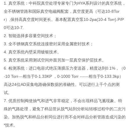
1. 真空系统：中科院真空处理专家专门为HYA系列设计的真空系统，
全不锈钢管路和国际真空电磁阀配套，真空度更高（可达10-8Tor
r）,保持高真空度时间更长。基本配置真空泵10-2pa(10-4 Torr).P/P
0可达10-7.
2. 智能选择多容量空间技术；
3. 全不锈钢真空系统连接密封采用金属密封技术；
4. 真空系统内壁采用镀银技术。
5. 真空系统采用测试空间外面另加一层真空保护层技术。
6. 检测系统：进口电容式绝压薄膜压力变送器，精度达到0.1%，（0
-10 Torr---相当于0-1.33KP ，0-1000 Torr ------相当于0-133.3kp）
高达24位AD采集电路确保数据的准确性。可以进行上千个点的测
试。
7. 优质控制阀使抽气和进气非常稳定，不会出现样品飞溅现象。特
殊的气路处理，避免了样品管从脱气站到分析站转移过程中的二次污
染。加热脱气和样品分析同位进行而不会对样品分析管路造成污染的
*技术。