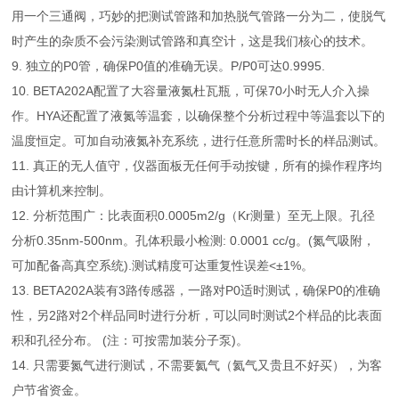
用一个三通阀，巧妙的把测试管路和加热脱气管路一分为二，使脱气
时产生的杂质不会污染测试管路和真空计，这是我们核心的技术。
9. 独立的P0管，确保P0值的准确无误。P/P0可达0.9995.
10. BETA202A配置了大容量液氮杜瓦瓶，可保70小时无人介入操
作。HYA还配置了液氮等温套，以确保整个分析过程中等温套以下的
温度恒定。可加自动液氮补充系统，进行任意所需时长的样品测试。
11. 真正的无人值守，仪器面板无任何手动按键，所有的操作程序均
由计算机来控制。
12. 分析范围广：比表面积0.0005m2/g（Kr测量）至无上限。孔径
分析0.35nm-500nm。孔体积最小检测: 0.0001 cc/g。(氮气吸附，
可加配备高真空系统).测试精度可达重复性误差<±1%。
13. BETA202A装有3路传感器，一路对P0适时测试，确保P0的准确
性，另2路对2个样品同时进行分析，可以同时测试2个样品的比表面
积和孔径分布。 (注：可按需加装分子泵)。
14. 只需要氮气进行测试，不需要氦气（氦气又贵且不好买），为客
户节省资金。