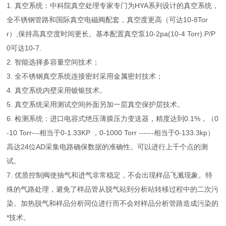
1. 真空系统：中科院真空处理专家专门为HYA系列设计的真空系统，
全不锈钢管路和国际真空电磁阀配套，真空度更高（可达10-8Tor
r）,保持高真空度时间更长。基本配置真空泵10-2pa(10-4 Torr).P/P
0可达10-7.
2. 智能选择多容量空间技术；
3. 全不锈钢真空系统连接密封采用金属密封技术；
4. 真空系统内壁采用镀银技术。
5. 真空系统采用测试空间外面另加一层真空保护层技术。
6. 检测系统：进口电容式绝压薄膜压力变送器，精度达到0.1%，（0
-10 Torr---相当于0-1.33KP ，0-1000 Torr ------相当于0-133.3kp）
高达24位AD采集电路确保数据的准确性。可以进行上千个点的测
试。
7. 优质控制阀使抽气和进气非常稳定，不会出现样品飞溅现象。特
殊的气路处理，避免了样品管从脱气站到分析站转移过程中的二次污
染。加热脱气和样品分析同位进行而不会对样品分析管路造成污染的
*技术。