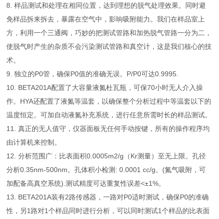
8. 样品测试和处理在相同位置，达到理想的脱气处理效果。同时避
免样品拆来拆去，暴露在空气中，影响吸附能力。我们在样品室上
方，利用一个三通阀，巧妙的把测试管路和加热脱气管路一分为二，
使脱气时产生的杂质不会污染测试管路和真空计，这是我们核心的技
术。
9. 独立的P0管，确保P0值的准确无误。P/P0可达0.9995.
10. BETA201A配置了大容量液氮杜瓦瓶，可保70小时无人介入操
作。HYA还配置了液氮等温套，以确保整个分析过程中等温套以下的
温度恒定。可加自动液氮补充系统，进行任意所需时长的样品测试。
11. 真正的无人值守，仪器面板无任何手动按键，所有的操作程序均
由计算机来控制。
12. 分析范围广：比表面积0.0005m2/g（Kr测量）至无上限。孔径
分析0.35nm-500nm。孔体积小检测: 0.0001 cc/g。(氮气吸附，可
加配备高真空系统).测试精度可达重复性误差<±1%。
13. BETA201A装有2路传感器，一路对P0适时测试，确保P0的准确
性，另1路对1个样品同时进行分析，可以同时测试1个样品的比表面