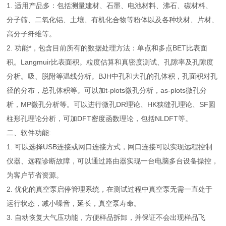
1. 适用产品多：包括测量建材、石墨、电池材料、沸石、碳材料、
分子筛、二氧化铝、土壤、有机化合物等粉体以及各种块材、片材、
高分子纤维等。
2. 功能*，包含目前所有的数据处理方法：单点和多点BET比表面
积。Langmuir比表面积。粒度估算和真密度测试、孔隙率及孔隙度
分析。吸、脱附等温线分析。BJH中孔和大孔的孔体积，孔面积对孔
径的分布，总孔体积等。可以加t-plots微孔分析，as-plots微孔分
析，MP微孔分析等。可以进行微孔DR理论、HK狭缝孔理论、SF圆
柱形孔理论分析，可加DFT密度函数理论，包括NLDFT等。
二、软件功能:
1. 可以选择USB连接或网口连接方式，网口连接可以实现远程控制
仪器、远程诊断故障，可以通过路由器实现一台电脑多台设备操控，
为客户节省资源。
2. 优化的真空泵启停管理系统，在测试过程中真空泵无需一直处于
运行状态，减小噪音，延长，真空泵寿命。
3. 自动恢复大气压功能，方便样品拆卸，并保证不会出现样品飞