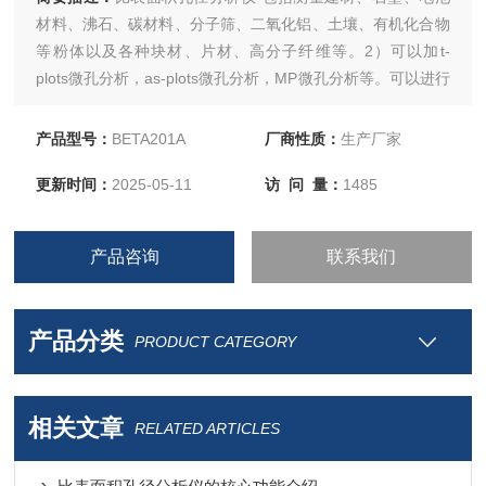
材料、沸石、碳材料、分子筛、二氧化铝、土壤、有机化合物
等粉体以及各种块材、片材、高分子纤维等。2）可以加t-
plots微孔分析，as-plots微孔分析，MP微孔分析等。可以进行
微孔DR理论、HK狭缝孔理论、SF圆柱形孔理论分析，可加
DFT密度函数理论，包括NLDFT等。
产品型号：
BETA201A
厂商性质：
生产厂家
更新时间：
2025-05-11
访 问 量：
1485
产品咨询
联系我们
产品分类
PRODUCT CATEGORY
相关文章
RELATED ARTICLES