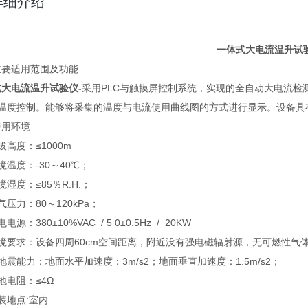
详细介绍
一体式大电流温升试
主要适用范围及功能
式大电流温升试验仪
-
采用PLC与触摸屏控制系统，实现的全自动大电流检测
路温度控制。能够将采集的温度与电流使用曲线图的方式进行显示。设备具
使用环境
拔高度：≤1000m
境温度：-30～40℃；
境湿度：≤85％R.H.；
气压力：80～120kPa；
电源：380±10%VAC / 5 0±0.5Hz / 20KW
环境要求：设备四周60cm空间距离，附近没有强电磁辐射源，无可燃性气
地震能力：地面水平加速度：3m/s2；地面垂直加速度：1.5m/s2；
地电阻：≤4Ω
装地点:室内