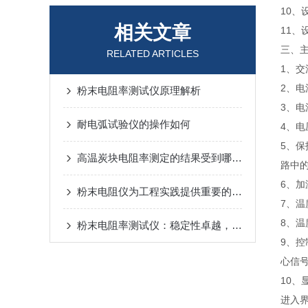
10、
相关文章
11、
三、
RELATED ARTICLES
1、交
2、
粉末电阻率测试仪原理解析
3、
耐电弧试验仪的操作如何
4、
5、
高温炭块电阻率测定的结果受到哪些因素影响
路中的
6、
粉末电阻仪为工程实践提供重要的参考和指导
7、温
8、温
粉末电阻率测试仪：稳定性卓越，结构精巧
9、
心信
10
进入