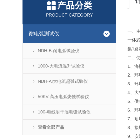
产品分类
PRODUCT CATEGORY
一、
耐电弧测试仪
一体
集1
NDH-B-耐电弧试验仪
二、
1000-大电流温升试验仪
1、海
2、环
NDH-AI大电流起弧试验仪
3、环
4、大
50KV-高压电弧烧蚀试验仪
5、供电
6、
100-电线耐干湿电弧试验仪
7、耐
查看全部产品
8、接
9、安