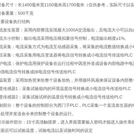
设备尺寸：长1400毫米宽1150毫米高1700毫米（仅供参考，实际尺寸
设备重量：500千克
主要设备执行结构
流发生装置：采用内部整流实现最大1000A交流输出，且电流大小可以
电流大小控制：输出电流采用电压模拟量信号控制，电流输出精度±1%。
电流采集：电流采集方式为电流互动感器采集，将采集的电流数值转换成小电
电压采集：电压采集用电压变送器将电压信号转换成小电流信号传送给PLC
保护电流：保护电流用保护设备在运行过程中因意外造成设备内部电路中电
强电流信号转换成掉电流信号传送给PLC
加温装置：采用加热管来给整个设备加热，并用循环风扇来保证设备内部整
度传感器1：采集试验箱内的环境温度信号转换成小电流信号传送给PLC
度传感器2：采集试验试样的温度信号转换成小电流信号传送给PLC
控制部分：整个设备的控制部分为西门子PLC，PLC采集一个直流发生器
号处理并发送命令来控制整个设备的运行。
、显示操作部分：15寸高清触摸屏，进入界面需要输入密码才能进入操作系
界面后可以试验温度，试验电流以及试验时间的设定