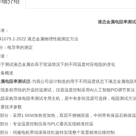
详细介绍
液态金属电阻率测试
标准：
 41079.2-2022 液态金属物理性能测定方法
部分：电导率的测定
用途：
用于测试液态金属在高于室温情况下的不同温度对应电阻的变化
设备概述
金属电阻率测试仪
-为我公司设计制造的用于不同温度状态下液态金属电阻
现多程序段的升温控温测试，仪器温度控制采用AI人工智能PID调节算
电阻采购导体电阻率测试专用主机，居中有多恒流源可选择，电阻测试方
主要技术参数
升部分：采用1.5KW加热管加热，双层不锈钢容器，中间带有保温石棉保温
温部分：专业温度控制仪表与PLC通讯实现精准控温
升降部分：伺服电机带动滚珠丝杠旋转实现整个装置精准位移控制