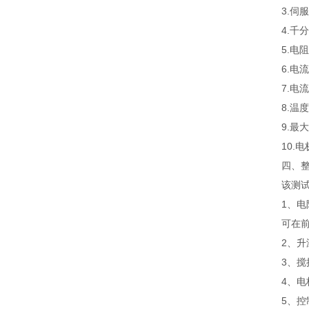
3.伺
4.千
5.电阻
6.电
7.电流
8.温
9.最
10.
四、
该测
1、
可在
2、升
3、
4、
5、控