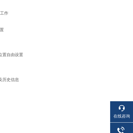
期工作
置
位置自由设置
及历史信息
在线咨询