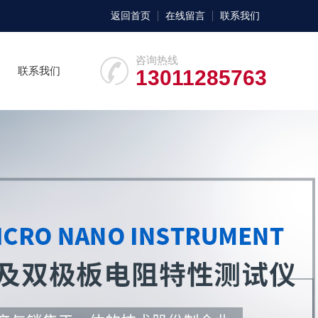
返回首页
在线留言
联系我们
咨询热线
联系我们
13011285763