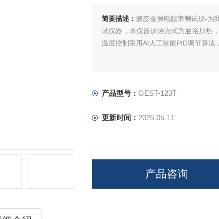
简要描述：
液态金属电阻率测试仪-为
试仪器，本仪器加热方式为油浴加热
温度控制采用AI人工智能PID调节算
产品型号：
GEST-123T
更新时间：
2025-05-11
产品咨询