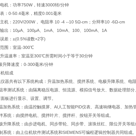
服电机：功率750W，转速3000转/分钟
分表：0-50.4毫米，精度0.001毫米
主机：220V/200W， 电阻率 10 -4 --10 5Ω-cm；分辩率10 -6Ω-cm
流输出：10μA、100μA、1mA、10mA、100、100mA、1A
误差：±(0.5%读数+2字)
度范围：室温-300℃
大升温速率：室温至300℃所需时间小于等于30分钟
电极升降速度：0-300毫米/分钟
整机组成
试仪器共有以下系统构成：升温加热系统、搅拌系统、电极升降系统、电
电阻率测试系统：由隔离稳压电源、恒流源、模拟信号放大、数据处理部分、
前面板进行显示、设置、调节。
温加热系统：由温控触摸屏、AI人工智能PID仪表、高速响继电器、加
搅拌系统：由搅拌电机、搅拌叶片、搅拌杆、按钮开关等组成。
电极升降系统：由步进电机、同步带轮、同步带、滚珠丝杠、限位开关等组
制系统：由上位机软件测试系统和SIEMENS可编程逻辑控制器共同组成