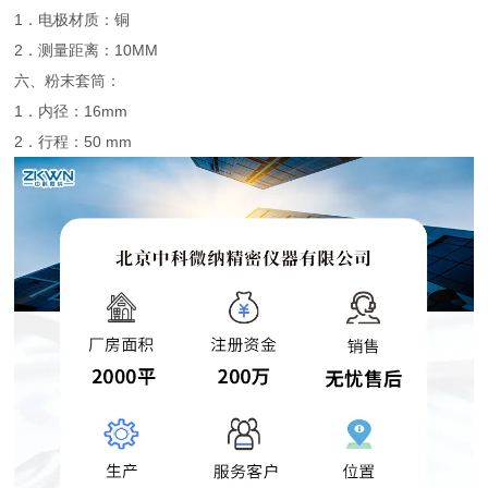
1．电极材质：铜
2．测量距离：10MM
六、粉末套筒：
1．内径：16mm
2．行程：50 mm