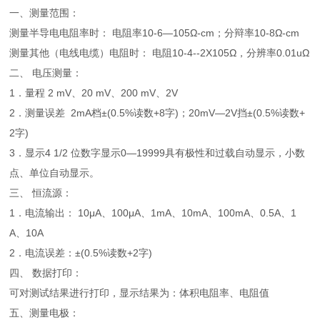
一、测量范围：
测量半导电电阻率时： 电阻率10-6—105Ω-cm；分辩率10-8Ω-cm
测量其他（电线电缆）电阻时： 电阻10-4--2X105Ω，分辨率0.01uΩ
二、 电压测量：
1．量程 2 mV、20 mV、200 mV、2V
2．测量误差 2mA档±(0.5%读数+8字)；20mV—2V挡±(0.5%读数+
2字)
3．显示4 1/2 位数字显示0—19999具有极性和过载自动显示，小数
点、单位自动显示。
三、 恒流源：
1．电流输出： 10μA、100μA、1mA、10mA、100mA、0.5A、1
A、10A
2．电流误差：±(0.5%读数+2字)
四、 数据打印：
可对测试结果进行打印，显示结果为：体积电阻率、电阻值
五、测量电极：