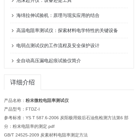
泡沫起升仪：设备还是工具
海绵拉伸试验机：原理与现实应用的结合
高温电阻率测试仪：探索材料电学特性的关键设备
电弱点测试仪的工作流程及安全保护设计
全自动高压漏电起痕试验仪简介
详细介绍
产品名称：
粉末微粒电阻率测试仪
产品型号：FTDZ-I
参考标准：YS T 587.6-2006 炭阳极用煅后石油焦检测方法第6 部
分：粉末电阻率的测定.pdf
GB/T 24525-2009 炭素材料电阻率测定方法