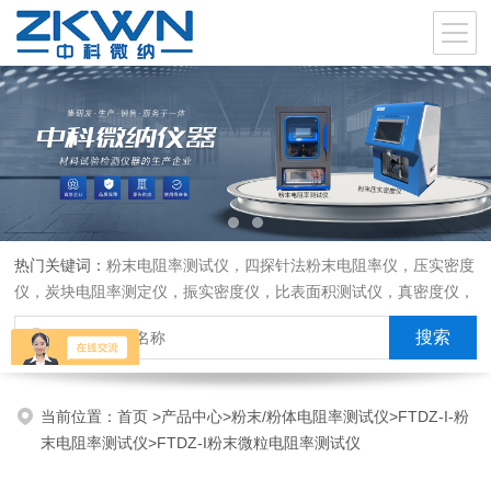
热门关键词：
粉末电阻率测试仪，四探针法粉末电阻率仪，压实密度
仪，炭块电阻率测定仪，振实密度仪，比表面积测试仪，真密度仪，
炭块热膨胀仪，炭块透气率仪，炭块二氧化碳反应测定仪
当前位置：
首页
>
产品中心
>
粉末/粉体电阻率测试仪
>
FTDZ-I-粉
末电阻率测试仪
>FTDZ-I粉末微粒电阻率测试仪