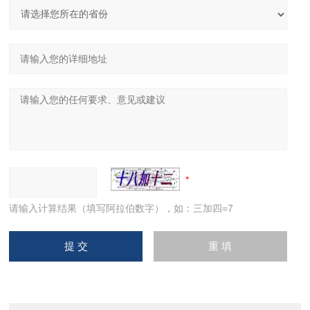
请输入计算结果（填写阿拉伯数字），如：三加四=7