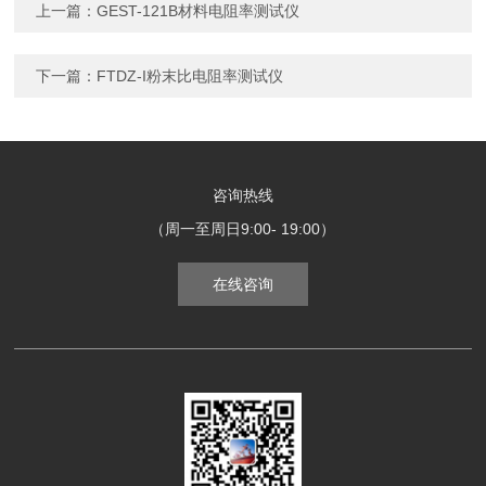
上一篇：
GEST-121B材料电阻率测试仪
下一篇：
FTDZ-I粉末比电阻率测试仪
咨询热线
（周一至周日9:00- 19:00）
在线咨询