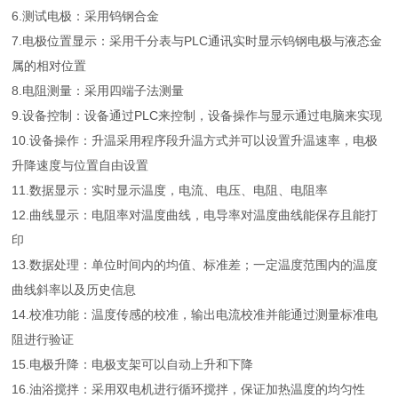
6.测试电极：采用钨钢合金
7.电极位置显示：采用千分表与PLC通讯实时显示钨钢电极与液态金
属的相对位置
8.电阻测量：采用四端子法测量
9.设备控制：设备通过PLC来控制，设备操作与显示通过电脑来实现
10.设备操作：升温采用程序段升温方式并可以设置升温速率，电极
升降速度与位置自由设置
11.数据显示：实时显示温度，电流、电压、电阻、电阻率
12.曲线显示：电阻率对温度曲线，电导率对温度曲线能保存且能打
印
13.数据处理：单位时间内的均值、标准差；一定温度范围内的温度
曲线斜率以及历史信息
14.校准功能：温度传感的校准，输出电流校准并能通过测量标准电
阻进行验证
15.电极升降：电极支架可以自动上升和下降
16.油浴搅拌：采用双电机进行循环搅拌，保证加热温度的均匀性