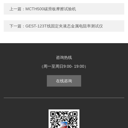
上一篇：
MCTH500碳滑板摩擦试验机
下一篇：
GEST-123T线固定夹液态金属电阻率测试仪
咨询热线
（周一至周日9:00- 19:00）
在线咨询