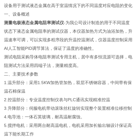
设备用于测试液态金属在高于室温情况下的不同温度对应电阻的变化
一、设备概述
测量电极液态金属电阻率测试仪
-为我公司设计制造的用于不同温度
状态下液态金属电阻率的测试仪器，本仪器加热方式为油浴加热，升
温速率可调，可以实现多程序段的升温控温测试，仪器温度控制采用
AI人工智能PID调节算法，保证了温度的准确性。
测试电阻采购导体电阻率测试专用主机，居中有多恒流源可选择，电
阻测试方法采用四端子法，测量精度高。
二、主要技术参数
1.温升部分：采用1.5KW加热管加热，双层不锈钢容器，中间带有保
温石棉保温
2.控温部分：专业温度控制仪表与PLC通讯实现精准控温
3.升降部分：伺服电机带动滚珠丝杠旋转实现整个装置精准位移控制
4.电导池：一体石英玻璃，耐高温耐腐蚀。
5.搅拌电机：采用两台耐高温电机，电机采用加长输出轴设计保证高
温下能长期工作