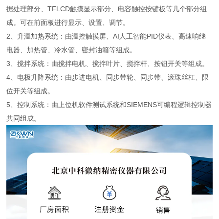
据处理部分、TFLCD触摸显示部分、电容触控按键板等几个部分组
成。可在前面板进行显示、设置、调节。
2、升温加热系统：由温控触摸屏、AI人工智能PID仪表、高速响继
电器、加热管、冷水管、密封油箱等组成。
3、搅拌系统：由搅拌电机、搅拌叶片、搅拌杆、按钮开关等组成。
4、电极升降系统：由步进电机、同步带轮、同步带、滚珠丝杠、限
位开关等组成。
5、控制系统：由上位机软件测试系统和SIEMENS可编程逻辑控制器
共同组成。