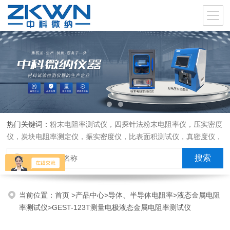
热门关键词：
粉末电阻率测试仪，四探针法粉末电阻率仪，压实密度
仪，炭块电阻率测定仪，振实密度仪，比表面积测试仪，真密度仪，
炭块热膨胀仪，炭块透气率仪，炭块二氧化碳反应测定仪
当前位置：
首页
>
产品中心
>
导体、半导体电阻率
>
液态金属电阻
率测试仪
>GEST-123T测量电极液态金属电阻率测试仪