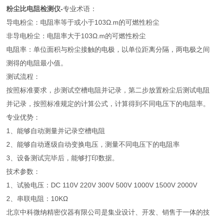
粉尘比电阻检测仪
-
专业术语：
导电粉尘：电阻率等于或小于103Ω.m的可燃性粉尘
非导电粉尘：电阻率大于103Ω.m的可燃性粉尘
电阻率：单位面积与粉尘接触的电极，以单位距离分隔，两电极之间
测得的电阻最小值。
测试流程：
按照标准要求，步测试空槽电阻并记录，第二步放置粉尘后测试电阻
并记录，按照标准规定的计算公式，计算得到不同电压下的电阻率。
专业优势：
1、能够自动测量并记录空槽电阻
2、能够自动逐级自动变换电压，测量不同电压下的电阻率
3、设备测试完毕后，能够打印数据。
技术参数：
1、试验电压：DC 110V 220V 300V 500V 1000V 1500V 2000V
2、串联电阻：10KΩ
北京中科微纳精密仪器有限公司是集业设计、开发、销售于一体的技