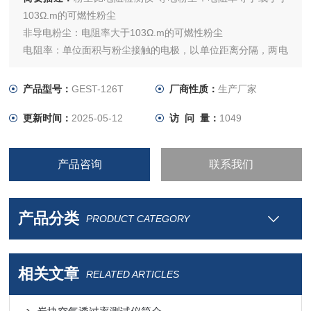
103Ω.m的可燃性粉尘
非导电粉尘：电阻率大于103Ω.m的可燃性粉尘
电阻率：单位面积与粉尘接触的电极，以单位距离分隔，两电
极之间测得的电阻最小值。
产品型号：
GEST-126T
厂商性质：
生产厂家
更新时间：
2025-05-12
访 问 量：
1049
产品咨询
联系我们
产品分类
PRODUCT CATEGORY
相关文章
RELATED ARTICLES