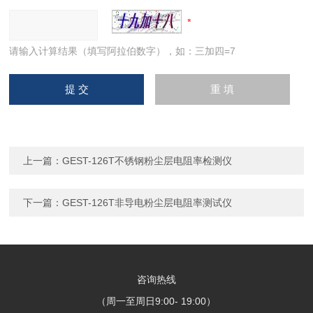
请输入计算结果（填写阿拉伯数字），如：三加四=7
上一篇：
GEST-126T不锈钢粉尘层电阻率检测仪
下一篇：
GEST-126T非导电粉尘层电阻率测试仪
咨询热线
（周一至周日9:00- 19:00）