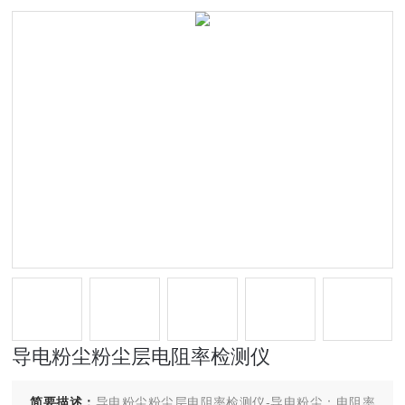
导电粉尘粉尘层电阻率检测仪
简要描述：
导电粉尘粉尘层电阻率检测仪-导电粉尘：电阻率