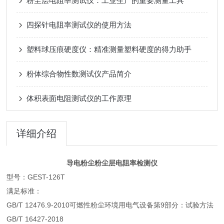
粉尘层电阻率测试仪：工业生产的重要测量工具
四探针电阻率测试仪的使用方法
塑料球压痕硬度仪：精准测量塑料硬度的得力助手
粉体综合物性数测试仪产品简介
体积表面电阻测试仪的工作原理
详细介绍
导电粉尘粉尘层电阻率检测仪
型号：GEST-126T
满足标准：
GB/T 12476.9-2010可燃性粉尘环境用电气设备第9部分：试验方法
GB/T 16427-2018