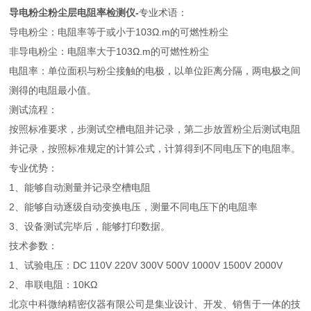
导电粉尘粉尘层电阻率检测仪
-
专业术语：
导电粉尘：电阻率等于或小于103Ω.m的可燃性粉尘
非导电粉尘：电阻率大于103Ω.m的可燃性粉尘
电阻率：单位面积与粉尘接触的电极，以单位距离分隔，两电极之间
测得的电阻最小值。
测试流程：
按照标准要求，步测试空槽电阻并记录，第二步放置粉尘后测试电阻
并记录，按照标准规定的计算公式，计算得到不同电压下的电阻率。
专业优势：
1、能够自动测量并记录空槽电阻
2、能够自动逐级自动变换电压，测量不同电压下的电阻率
3、设备测试完毕后，能够打印数据。
技术参数：
1、试验电压：DC 110V 220V 300V 500V 1000V 1500V 2000V
2、串联电阻：10KΩ
北京中科微纳精密仪器有限公司是集业设计、开发、销售于一体的技