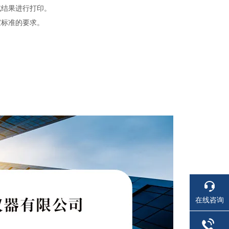
试结果进行打印。
家标准的要求。
在线咨询