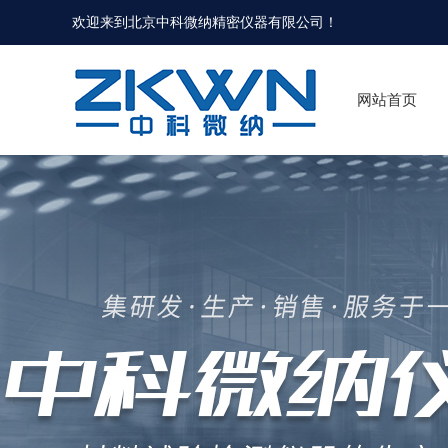
欢迎来到北京中科微纳精密仪器有限公司！
网站首页