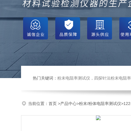
热门关键词：
粉末电阻率测试仪，四探针法粉末电阻率仪，压实密度仪，炭块电阻率
当前位置：
首页
>
产品中心
>
粉末/粉体电阻率测试仪
>
12