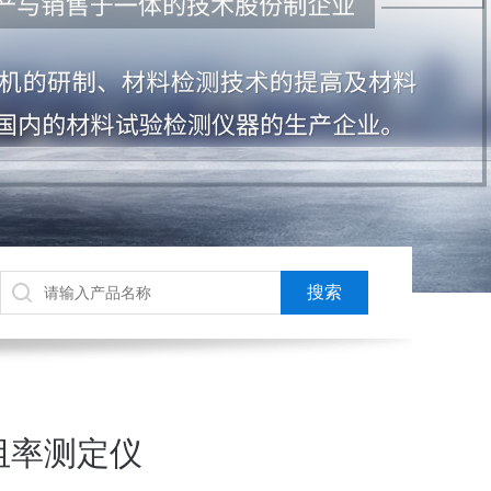
阻率测定仪