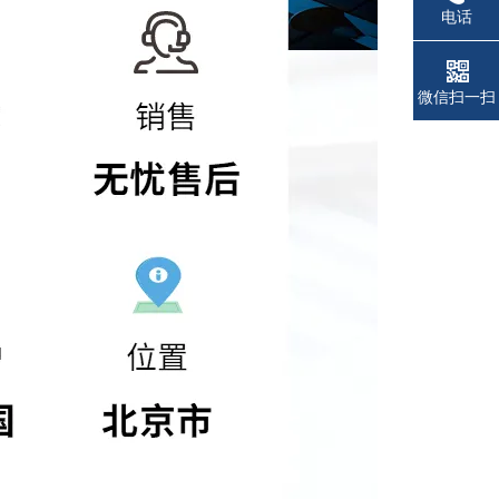
电话
微信扫一扫