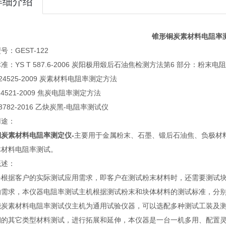
详细介绍
锥形铜炭素材料电阻率
号：GEST-122
准：YS T 587.6-2006 炭阳极用煅后石油焦检测方法第6 部分：粉末电阻
T 24525-2009 炭素材料电阻率测定方法
24521-2009 焦炭电阻率测定方法
 3782-2016 乙炔炭黑-电阻率测试仪
用途：
铜炭素材料电阻率测定仪-
主要用于金属粉末、石墨、锻后石油焦、负极材
体材料电阻率测试。
概述：
器根据客户的实际测试应用需求，即客户在测试粉末材料时，还需要测试
的需求，本仪器电阻率测试主机根据测试粉末和块体材料的测试标准，分
能炭素材料电阻率测试仪主机为通用试验仪器，可以选配多种测试工装及
期的其它类型材料测试，进行拓展和延伸，本仪器是一台一机多用、配置灵