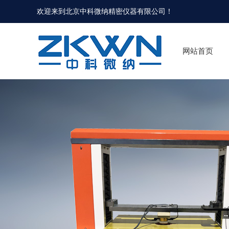
欢迎来到北京中科微纳精密仪器有限公司！
网站首页