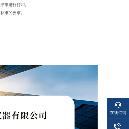
试结果进行打印。
家标准的要求。
在线咨询