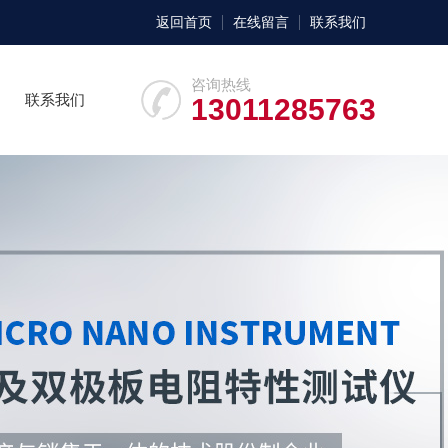
返回首页
在线留言
联系我们
咨询热线
联系我们
13011285763