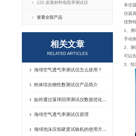
122-炭素材料电阻率测试仪
本仪
仪器
查看全部产品
优势
1、
手动
相关文章
2、
RELATED ARTICLES
可以
3、
海绵空气透气率测试仪怎么使用？
粉体综合物性数测试仪产品简介
如何通过落球回弹测试仪数据优化泡沫配方
海绵空气透气率测试仪原理
海绵泡沫压馅硬度试验机的使用方法很简单，小白也能看懂