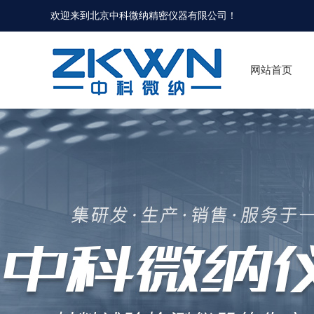
欢迎来到北京中科微纳精密仪器有限公司！
网站首页