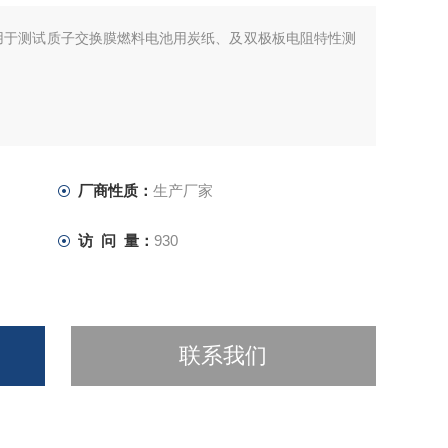
用于测试质子交换膜燃料电池用炭纸、及双极板电阻特性测
厂商性质：
生产厂家
访 问 量：
930
联系我们