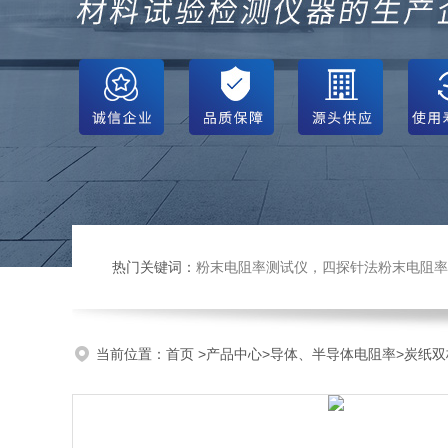
热门关键词：
粉末电阻率测试仪，四探针法粉末电阻率仪，压实密度仪，炭块电阻率
当前位置：
首页
>
产品中心
>
导体、半导体电阻率
>
炭纸双