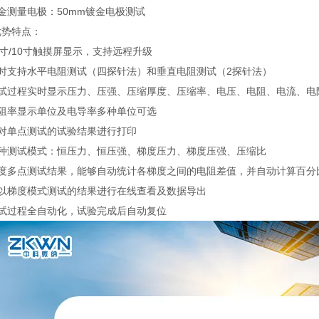
金测量电极：50mm镀金电极测试
优势特点：
4寸/10寸触摸屏显示，支持远程升级
同时支持水平电阻测试（四探针法）和垂直电阻测试（2探针法）
测试过程实时显示压力、压强、压缩厚度、压缩率、电压、电阻、电流、电
电阻率显示单位及电导率多种单位可选
可对单点测试的试验结果进行打印
多种测试模式：恒压力、恒压强、梯度压力、梯度压强、压缩比
梯度多点测试结果，能够自动统计各梯度之间的电阻差值，并自动计算百分
可以梯度模式测试的结果进行在线查看及数据导出
测试过程全自动化，试验完成后自动复位