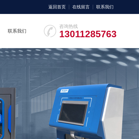
返回首页
在线留言
联系我们
咨询热线
联系我们
13011285763