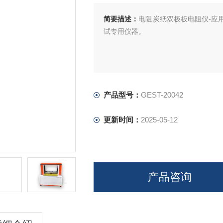
简要描述：
电阻炭纸双极板电阻仪-应
试专用仪器。
产品型号：
GEST-20042
更新时间：
2025-05-12
产品咨询