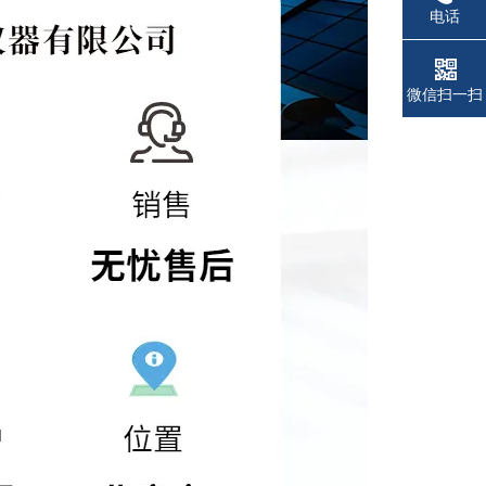
电话
微信扫一扫