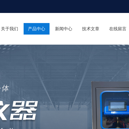
关于我们
产品中心
新闻中心
技术文章
在线留言