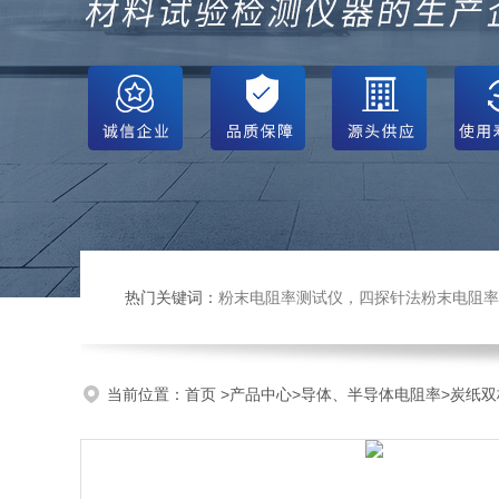
热门关键词：
粉末电阻率测试仪，四探针法粉末电阻率仪，压实密度仪，炭块电阻率
当前位置：
首页
>
产品中心
>
导体、半导体电阻率
>
炭纸双