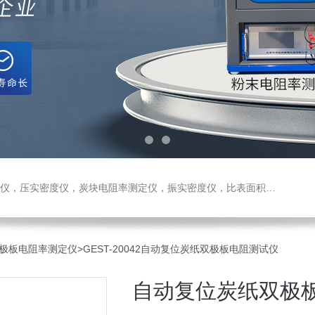
测定仪，振实密度仪，比表面积测试仪，真密度仪，炭块热膨胀仪，炭块透气率仪，炭块二氧化碳反应测定仪
极板电阻率测定仪
>GEST-20042自动复位炭纸双极板电阻测试仪
自动复位炭纸双极