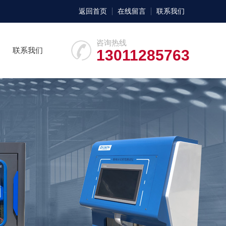
返回首页
在线留言
联系我们
咨询热线
联系我们
13011285763