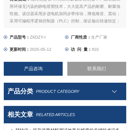
用环保无污染的静电喷塑技术，大大提高产品的耐磨、耐腐蚀
性能。该仪器采用步进电机加同步带传动，降低噪音、震动；
采用可编程序逻辑控制器（PLC）控制，保证输出转速恒定；
通过人机交互界面，直观显示仪器工作进程，从而大大提升企
业产品测试效率。
产品型号：
ZKDZY-I
厂商性质：
生产厂家
更新时间：
2025-05-12
访 问 量：
910
产品咨询
联系我们
产品分类
PRODUCT CATEGORY
相关文章
RELATED ARTICLES