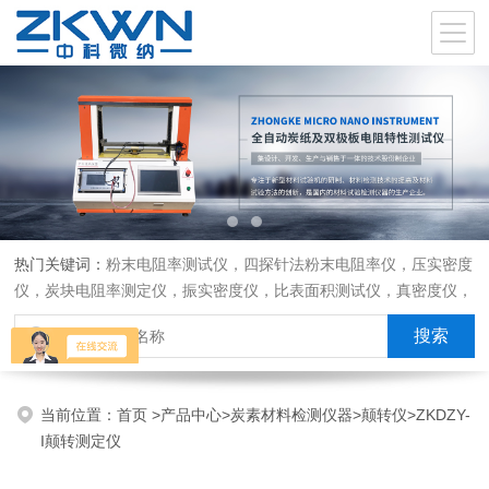
热门关键词：
粉末电阻率测试仪，四探针法粉末电阻率仪，压实密度
仪，炭块电阻率测定仪，振实密度仪，比表面积测试仪，真密度仪，
炭块热膨胀仪，炭块透气率仪，炭块二氧化碳反应测定仪
当前位置：
首页
>
产品中心
>
炭素材料检测仪器
>
颠转仪
>ZKDZY-
I颠转测定仪