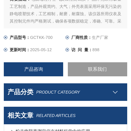
工艺制造，产品外观简约、大气；外壳表面采用环保无污染的
静电喷塑技术，工艺精制，耐磨，耐腐蚀。该仪器所用仪表及
其控制元件均严格测试，确保各项数据稳定，准确、可靠。采
用可编程序逻辑控制器（PLC）控制，实验过程和数据全智能
化处理；通过软件可实现远程监控和数据分析。便捷的人机交
产品型号：
GCTKK-700
厂商性质：
生产厂家
互界面、高精度，智能化的测量技术，助力提升企业产品测量
更新时间：
2025-05-12
访 问 量：
898
效率。
产品咨询
联系我们
产品分类
PRODUCT CATEGORY
相关文章
RELATED ARTICLES