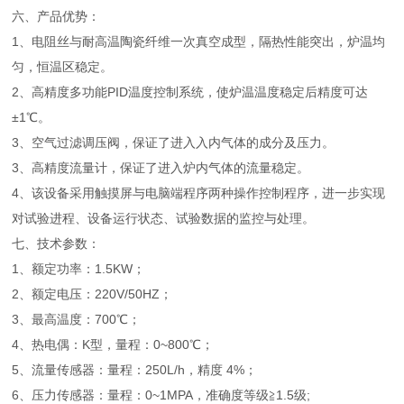
六、产品优势：
1、电阻丝与耐高温陶瓷纤维一次真空成型，隔热性能突出，炉温均
匀，恒温区稳定。
2、高精度多功能
PID温度控制系统，使炉温温度稳定后精度可达
±1℃。
3、空气过滤调压阀，保证了进入入内气体的成分及压力。
3、高精度流量计，保证了进入炉内气体的流量稳定。
4、该设备采用触摸屏与电脑端程序两种操作控制程序，进一步实现
对试验进程、设备运行状态、试验数据的监控与处理。
七、技术参数：
1、额定功率：1.5KW；
2、额定电压：220V/50HZ；
3、最高温度：700℃；
4、热电偶：K型，量程：0~800℃；
5、流量传感器：量程：250L/h，精度 4%；
6、压力传感器：量程：0~1MPA，准确度等级≧1.5级;