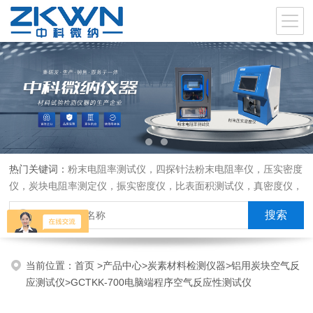
热门关键词：
粉末电阻率测试仪，四探针法粉末电阻率仪，压实密度
仪，炭块电阻率测定仪，振实密度仪，比表面积测试仪，真密度仪，
炭块热膨胀仪，炭块透气率仪，炭块二氧化碳反应测定仪
当前位置：
首页
>
产品中心
>
炭素材料检测仪器
>
铝用炭块空气反
应测试仪
>GCTKK-700电脑端程序空气反应性测试仪