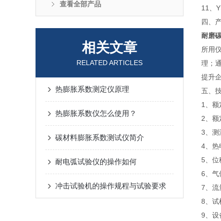
查看全部产品
11、
四、产
耐磨
相关文章
所用
RELATED ARTICLES
理；
提升
热膨胀系数测定仪原理
五、
1、额
热膨胀系数仪怎么使用？
2、额
3、测
碳材料膨胀系数测试仪简介
4、热
5、位
耐电弧试验仪的操作如何
6、气
冲击试验机的操作规程与试验要求
7、流量
8、试
9、设