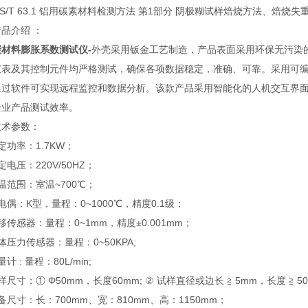
YS/T 63.1 铝用碳素材料检测方法 第1部分 阴极糊试样焙烧方法、焙
品介绍 ：
碳材料膨胀系数测试仪
-
外壳采用钣金工艺制造，产品表面采用环保无污染
仪表及其控制元件均严格测试，确保各项数据稳定，准确、可靠。采用可编
通过软件可实现远程监控和数据分析。该款产品采用智能化的人机交互界
企业产品测试效率。
技术参数：
定功率：1.7KW；
定电压：220V/50HZ；
温范围：室温~700℃；
电偶：K型，量程：0~1000℃，精度0.1级；
移传感器：量程：0~1mm，精度±0.001mm；
体压力传感器：量程：0~50KPA;
计 : 量程：80L/min;
样尺寸：① Φ50mm，长度60mm; ② 试样直径或边长 ≧ 5mm，长度 ≧ 5
备尺寸：长：700mm、宽：810mm、高：1150mm；