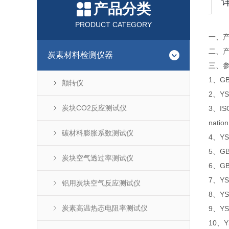
产品分类
PRODUCT CATEGORY
一、
二、产
炭素材料检测仪器
三、
1、GB
颠转仪
2、Y
炭块CO2反应测试仪
3、ISO
nation
碳材料膨胀系数测试仪
4、Y
5、G
炭块空气透过率测试仪
6、G
7、Y
铝用炭块空气反应测试仪
8、Y
炭素高温热态电阻率测试仪
9、Y
10、