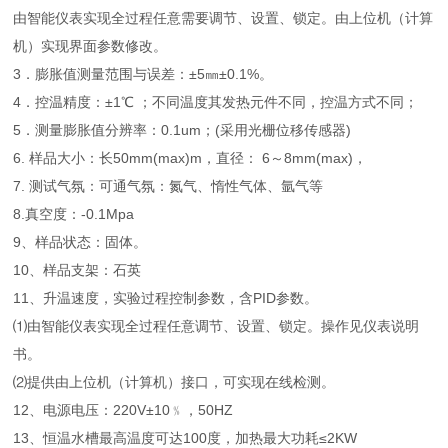
由智能仪表实现全过程任意需要调节、设置、锁定。由上位机（计算
机）实现界面参数修改。
3．膨胀值测量范围与误差：±5㎜±0.1%。
4．控温精度：±1℃ ；不同温度其发热元件不同，控温方式不同；
5．测量膨胀值分辨率：0.1um；(采用光栅位移传感器)
6. 样品大小：长50mm(max)m，直径： 6～8mm(max)，
7. 测试气氛：可通气氛：氮气、惰性气体、氩气等
8.真空度：-0.1Mpa
9、样品状态：固体。
10、样品支架：石英
11、升温速度，实验过程控制参数，含PID参数。
⑴由智能仪表实现全过程任意调节、设置、锁定。操作见仪表说明
书。
⑵提供由上位机（计算机）接口，可实现在线检测。
12、电源电压：220V±10﹪，50HZ
13、恒温水槽最高温度可达100度，加热最大功耗≤2KW