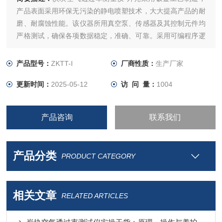
产品表面采用环保无污染的静电喷塑技术，大大提高产品的耐
磨、耐腐蚀性能。该仪器所用真空泵、传感器及其控制元件均
严格测试，确保各项数据稳定，准确、可靠。采用可编程序逻
辑控制器（PLC）控制，实验过程和数据全智能化处理；通过
软件可实现远程监控和数据分析。便捷的人机交互界面、高精
产品型号：
ZKTT-I
厂商性质：
生产厂家
度，智能化的测量技术，助力提升企业产品测量效率。
更新时间：
2025-05-12
访 问 量：
1004
产品咨询
联系我们
产品分类
PRODUCT CATEGORY
相关文章
RELATED ARTICLES