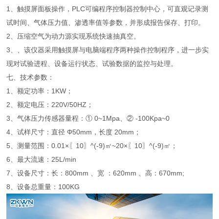
1、触摸屏面板操作，PLC可编程序控制器控制中心，可直观记录测
试时间、气体压力值、渗透率值等参数，并形成报告保存、打印。
2、压缩空气为动力源实现系统快速抽真空。
3、、该仪器采用触摸屏与电脑端程序两种操作控制程序，进一步实
现对试验进程、设备运行状态、试验数据的监控与处理。
七、技术参数：
1、额定功率：1KW；
2、额定电压：220V/50HZ；
3、气体压力传感器量程：① 0~1Mpa、② -100Kpa~0
4、试样尺寸：直径 Φ50mm，长度 20mm；
5、测量范围：0.01×〖10〗^(-9)㎡~20×〖10〗^(-9)㎡；
6、最大流速：25L/min
7、设备尺寸：长：800mm 、宽 ：620mm 、高：670mm;
8、设备总重量：100KG