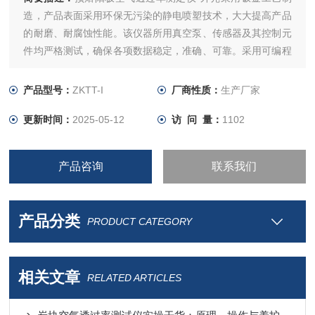
造，产品表面采用环保无污染的静电喷塑技术，大大提高产品
的耐磨、耐腐蚀性能。该仪器所用真空泵、传感器及其控制元
件均严格测试，确保各项数据稳定，准确、可靠。采用可编程
序逻辑控制器（PLC）控制，实验过程和数据全智能化处理；
通过软件可实现远程监控和数据分析。便捷的人机交互界面、
产品型号：
ZKTT-I
厂商性质：
生产厂家
高精度，智能化的测量技术，助力提升企业产品测量效率。
更新时间：
2025-05-12
访 问 量：
1102
产品咨询
联系我们
产品分类
PRODUCT CATEGORY
相关文章
RELATED ARTICLES