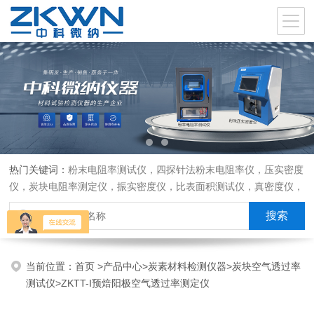
热门关键词：
粉末电阻率测试仪，四探针法粉末电阻率仪，压实密度
仪，炭块电阻率测定仪，振实密度仪，比表面积测试仪，真密度仪，
炭块热膨胀仪，炭块透气率仪，炭块二氧化碳反应测定仪
当前位置：
首页
>
产品中心
>
炭素材料检测仪器
>
炭块空气透过率
测试仪
>ZKTT-I预焙阳极空气透过率测定仪