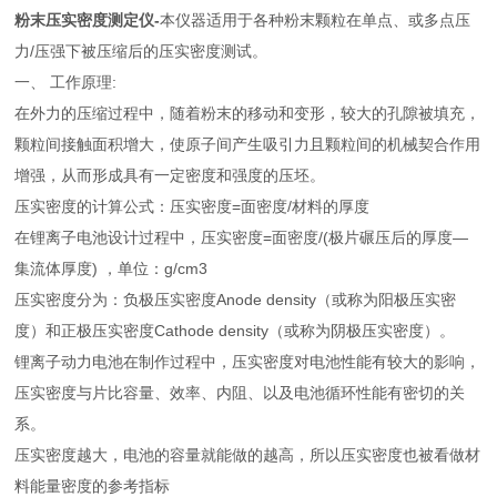
粉末压实密度测定仪
-
本仪器适用于各种粉末颗粒在单点、或多点压
力/压强下被压缩后的压实密度测试。
一、 工作原理:
在外力的压缩过程中，随着粉末的移动和变形，较大的孔隙被填充，
颗粒间接触面积增大，使原子间产生吸引力且颗粒间的机械契合作用
增强，从而形成具有一定密度和强度的压坯。
压实密度的计算公式：压实密度=面密度/材料的厚度
在锂离子电池设计过程中，压实密度=面密度/(极片碾压后的厚度—
集流体厚度) ，单位：g/cm3
压实密度分为：负极压实密度Anode density（或称为阳极压实密
度）和正极压实密度Cathode density（或称为阴极压实密度）。
锂离子动力电池在制作过程中，压实密度对电池性能有较大的影响，
压实密度与片比容量、效率、内阻、以及电池循环性能有密切的关
系。
压实密度越大，电池的容量就能做的越高，所以压实密度也被看做材
料能量密度的参考指标