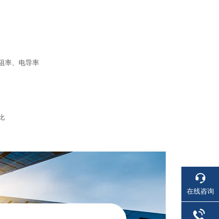
阻率、电导率
比
在线咨询