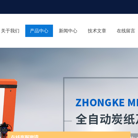
关于我们
产品中心
新闻中心
技术文章
在线留言