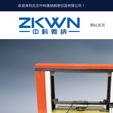
欢迎来到北京中科微纳精密仪器有限公司！
网站首页