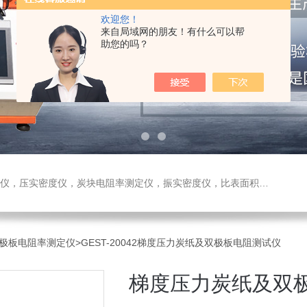
欢迎您！
来自局域网的朋友！有什么可以帮
助您的吗？
测定仪，振实密度仪，比表面积测试仪，真密度仪，炭块热膨胀仪，炭块透气率仪，炭块二氧化碳反应测定仪
极板电阻率测定仪
>GEST-20042梯度压力炭纸及双极板电阻测试仪
梯度压力炭纸及双