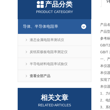
产品分类
PRODUCT CATEGORY
产品
导体、半导体电阻率
产品型
参考
液态金属电阻率测试仪
GB/
炭纸双极板电阻率测定仪
GB/
一、
半导电材料电阻率试验仪
本仪
本仪
查看全部产品
实现
本仪
1、
力
相关文章
2、
电
RELATED ARTICLES
3、
系