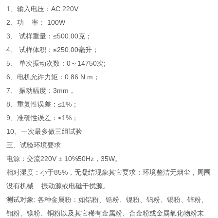
1、输入电压：AC 220V
2、功 率： 100W
3、 试样重量：≤500.00克；
4、 试样体积：≤250.00毫升；
5、 单次振动次数：0～14750次;
6、电机允许力矩：0.86 N.m；
7、 振动幅度：3mm，
8、重复性误差：≤1%；
9、准确性误差：≤1%；
10、一次最多做三组试验
三、试验环境要求
电源：交流220V ± 10%50Hz，35W。
相对湿度：小于85%，无凝结现象其它要求：环境整洁无烟尘，周围
没有机械 振动源或电磁干扰源。
测试对象: 各种金属粉：如铝粉、锆粉、镍粉、钨粉、锡粉、锌粉、
钼粉、镁粉、铜粉以及其它稀有金属粉、合金粉或金属氧化物粉末