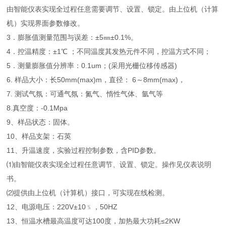
由智能仪表实现全过程任意需要调节、设置、锁定。由上位机（计算
机）实现界面参数修改。
3．膨胀值测量范围与误差：±5㎜±0.1%。
4．控温精度：±1℃ ；不同温度其发热元件不同，控温方式不同；
5．测量膨胀值分辨率：0.1um；(采用光栅位移传感器)
6. 样品大小：长50mm(max)m，直径： 6～8mm(max)，
7. 测试气氛：可通气氛：氮气、惰性气体、氩气等
8.真空度：-0.1Mpa
9、样品状态：固体。
10、样品支架：石英
11、升温速度，实验过程控制参数，含PID参数。
⑴由智能仪表实现全过程任意调节、设置、锁定。操作见仪表说明
书。
⑵提供由上位机（计算机）接口，可实现在线检测。
12、电源电压：220V±10﹪，50HZ
13、恒温水槽最高温度可达100度，加热最大功耗≤2KW