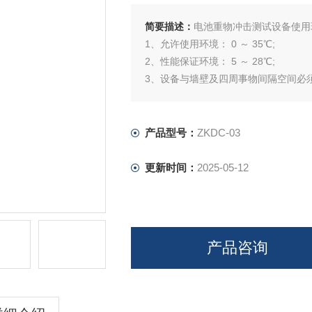
简要描述：
电池重物冲击测试设备使用
1、允许使用环境： 0 ～ 35℃;
2、性能保证环境： 5 ～ 28℃;
3、设备与墙壁及四周事物间隔空间必须
4、建议设备摆放在窗边方便把测试时
5、建议设备周边不要摆放易燃易爆物
6、设备及相关配件要定期进行保养。
产品型号：
ZKDC-03
更新时间：
2025-05-12
产品咨询