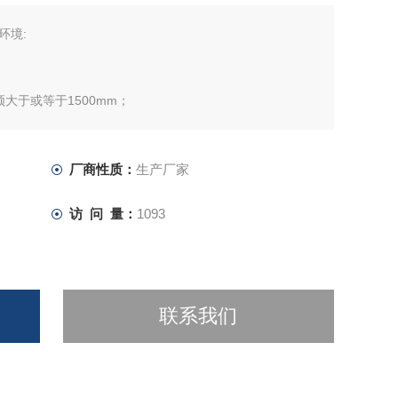
环境:
大于或等于1500mm；
所生产的气味排到室外；
品；
厂商性质：
生产厂家
访 问 量：
1093
联系我们