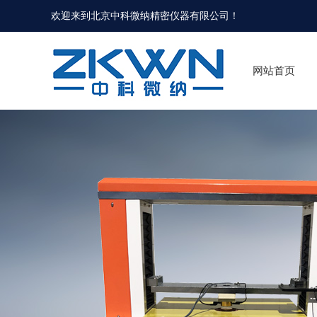
欢迎来到北京中科微纳精密仪器有限公司！
网站首页