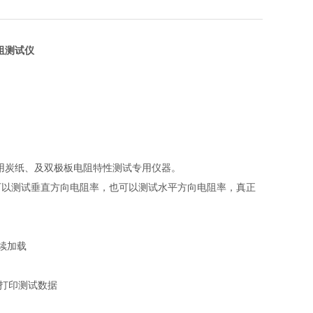
阻测试仪
用炭纸、及双极板电阻特性测试专用仪器。
可以测试垂直方向电阻率，也可以测试水平方向电阻率，真正
续加载
以打印测试数据