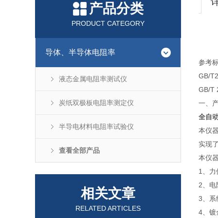
产品分类
PRODUCT CATEGORY
导体、半导体电阻率
参考
GB/
液态金属电阻率测试仪
GB/
炭纸双极板电阻率测定仪
一、
全自
半导电材料电阻率试验仪
本仪
实现
查看全部产品
本仪
1、
2、
相关文章
3、
RELATED ARTICLES
4、镀