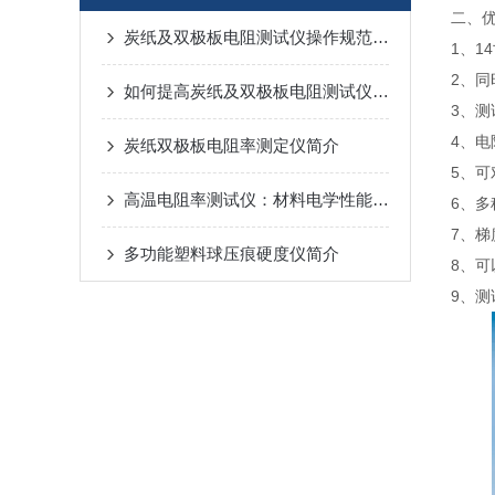
二、
炭纸及双极板电阻测试仪操作规范和注意事项
1、1
2、
如何提高炭纸及双极板电阻测试仪的测试准确性？
3、
4、
炭纸双极板电阻率测定仪简介
5、
高温电阻率测试仪：材料电学性能检测的核心装备
6、
7、
多功能塑料球压痕硬度仪简介
8、
9、