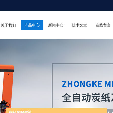
关于我们
产品中心
新闻中心
技术文章
在线留言