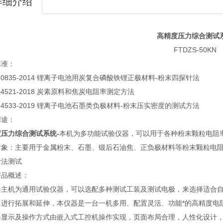
详细介绍
高精度压力综合测试
FTDZS-50KN
标准：
 30835-2014 锂离子电池用炭复合磷酸铁锂正极材料-粉末四探针法
 24521-2018 炭素原料和焦炭电阻率测定方法
 24533-2019 锂离子电池石墨类负极材料-粉末压实密度的测试方法
用途：
压力综合测试系统-
本机为多功能试验仪器，可以用于各种粉末颗粒电阻
对象：主要用于金属粉末、石墨、锻后石油焦、正负极材料等粉末颗粒电阻
针法测试
产品概述：
器主机为通用试验仪器，可以选配多种测试工装及测试电极，来选择适合
，进行拓展和延伸，本仪器是一台一机多用、配置灵活、功能*的高精度电
器显示及操作方式由嵌入式工控机操作实现，页面布局合理，人性化设计