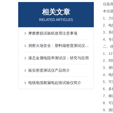
仪器
相关文章
本仪
1、
RELATED ARTICLES
2、
3、
摩擦磨损试验机使用注意事项
4、专
洞察火场安全：塑料烟密度测试仪技术解析与应用
二、
1、1
液态金属电阻率测试仪：研究与应用
2、同
3、
振实密度测试仪产品简介
4、
5、
电线电缆耐漏电起痕试验仪简介
6、
7、
8、
9、