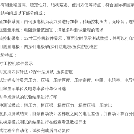
具有测量精度高、稳定性好、结构紧凑、使用方便等特点，符合国际和国
器结构组成以下部分组成：
力值加载系统：由伺服电机为动力源进行加载，精确控制压力，无噪音，连
电阻测量系统：电阻测量范围宽，满足多种测试量程的需求
系统控制采集：12寸工控机软件显示，页面实时显示测试数据，并可以打印
用测量电极：四探针电极/两探针法电极/压实密度模腔
优势特点：
2寸工控机软件显示，
时支持四探针法+2探针法测试+压实密度
测试过程实时显示压力、压强、压缩厚度、压缩密度、电阻、电阻率、电导
电阻率显示单位及电导率多种单位可选
可对单点测试的试验结果进行打印
多种测试模式：恒压力、恒压强、梯度压力、梯度压强、压缩比
梯度多点测试结果，能够自动统计各梯度之间的电阻差值，并自动计算百分
可以梯度模式测试的结果进行在线查看及数据导出
测试过程全自动化，试验完成后自动复位