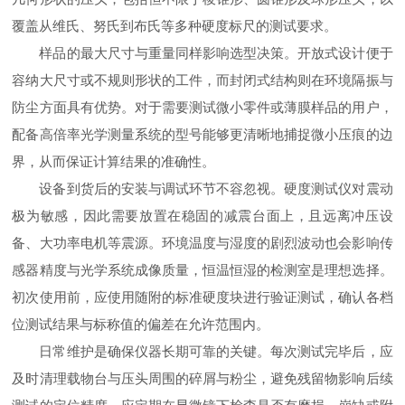
覆盖从维氏、努氏到布氏等多种硬度标尺的测试要求。
样品的最大尺寸与重量同样影响选型决策。开放式设计便于
容纳大尺寸或不规则形状的工件，而封闭式结构则在环境隔振与
防尘方面具有优势。对于需要测试微小零件或薄膜样品的用户，
配备高倍率光学测量系统的型号能够更清晰地捕捉微小压痕的边
界，从而保证计算结果的准确性。
设备到货后的安装与调试环节不容忽视。硬度测试仪对震动
极为敏感，因此需要放置在稳固的减震台面上，且远离冲压设
备、大功率电机等震源。环境温度与湿度的剧烈波动也会影响传
感器精度与光学系统成像质量，恒温恒湿的检测室是理想选择。
初次使用前，应使用随附的标准硬度块进行验证测试，确认各档
位测试结果与标称值的偏差在允许范围内。
日常维护是确保仪器长期可靠的关键。每次测试完毕后，应
及时清理载物台与压头周围的碎屑与粉尘，避免残留物影响后续