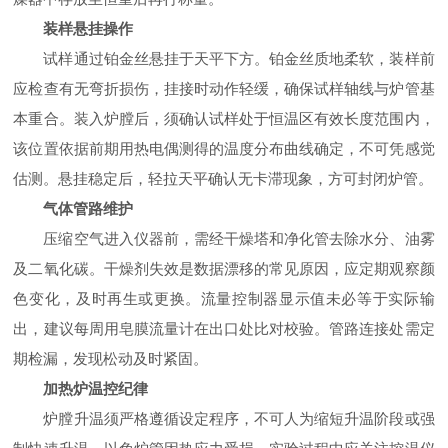
装样悬挂操作
试样通过铂金丝悬挂于天平下方。铂金丝质地柔软，装样前
应检查有无弯折损伤，挂接时动作轻缓，确保试样轴线与炉管基
本重合。装入炉膛后，须确认试样处于恒温区有效长度范围内，
该位置依据前期用热电偶测得的温度分布曲线确定，不可凭感觉
估测。悬挂稳定后，轻拉天平确认无卡滞现象，方可封闭炉管。
气体管路维护
压缩空气进入仪器前，需经干燥塔和净化管去除水分、油雾
及二氧化碳。干燥剂失效是数据漂移的常见原因，应定期观察颜
色变化，及时再生或更换。流量控制器显示值未必等于实际输
出，建议每周用皂膜流量计在出口处比对校验。管路连接处需定
期检漏，发现松动及时紧固。
加热炉温控纪律
炉膛升温须严格遵循设定程序，不可人为缩短升温阶段或强