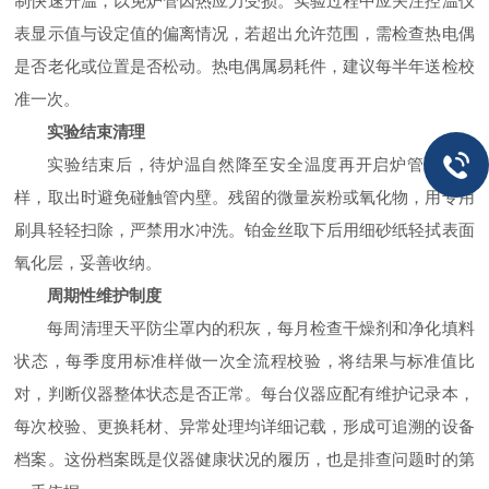
制快速升温，以免炉管因热应力受损。实验过程中应关注控温仪
表显示值与设定值的偏离情况，若超出允许范围，需检查热电偶
是否老化或位置是否松动。热电偶属易耗件，建议每半年送检校
准一次。
实验结束清理
实验结束后，待炉温自然降至安全温度再开启炉管取出试
样，取出时避免碰触管内壁。残留的微量炭粉或氧化物，用专用
刷具轻轻扫除，严禁用水冲洗。铂金丝取下后用细砂纸轻拭表面
氧化层，妥善收纳。
周期性维护制度
每周清理天平防尘罩内的积灰，每月检查干燥剂和净化填料
状态，每季度用标准样做一次全流程校验，将结果与标准值比
对，判断仪器整体状态是否正常。每台仪器应配有维护记录本，
每次校验、更换耗材、异常处理均详细记载，形成可追溯的设备
档案。这份档案既是仪器健康状况的履历，也是排查问题时的第